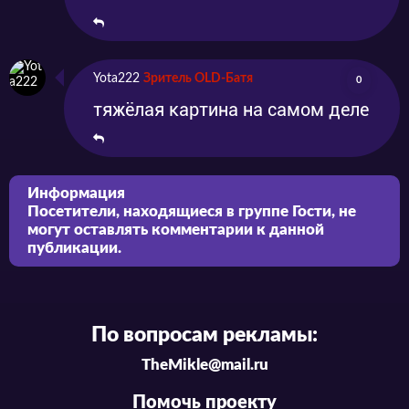
Yota222
Зритель OLD-Батя
0
тяжёлая картина на самом деле
Информация
Посетители, находящиеся в группе
Гости
, не
могут оставлять комментарии к данной
публикации.
По вопросам рекламы:
TheMikle@mail.ru
Помочь проекту