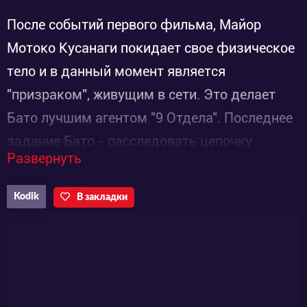
После событий первого фильма, Майор
Мотоко Кусанаги покидает свое физическое
тело и в данный момент является
"призраком", живущим в сети. Это делает
Бато лучшим агентом "9 Отдела". Последнее
задание Бато - расследовать цепочку
Развернуть
суицида женщин андроидов, популярной
марки "геноид". Вместе с офицером Тогусой,
Kodik
В закладки
Бато выясняет причину столь странного
поведения андроидов.