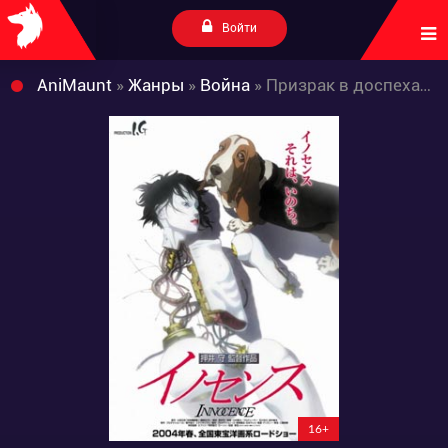
Войти
AniMaunt
»
Жанры
»
Война
» Призрак в доспехах 2: Невинность
16+