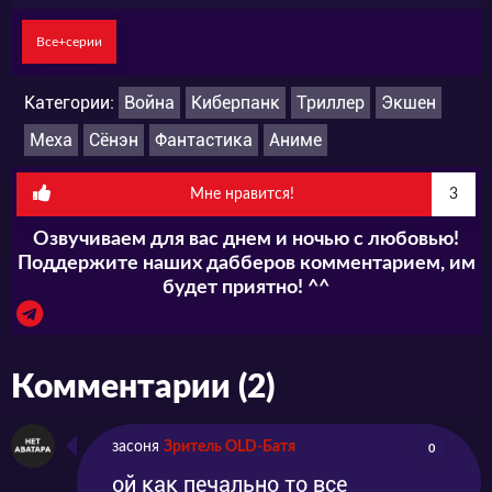
Все+серии
Категории:
Война
Киберпанк
Триллер
Экшен
Меха
Сёнэн
Фантастика
Аниме
Мне нравится!
3
Озвучиваем для вас днем и ночью с любовью!
Поддержите наших дабберов комментарием, им
будет приятно! ^^
Комментарии (2)
засоня
Зритель OLD-Батя
0
ой как печально то все