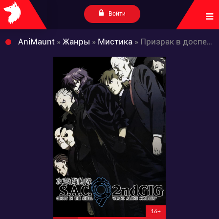
Войти
AniMaunt
»
Жанры
»
Мистика
» Призрак в доспехах: Синдром одиночки 2
16+