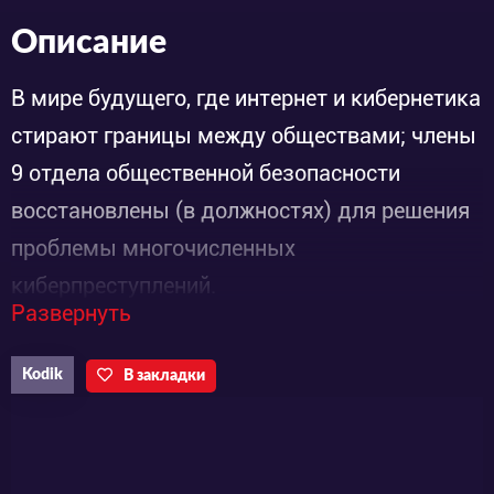
Описание
В мире будущего, где интернет и кибернетика
стирают границы между обществами; члены
9 отдела общественной безопасности
восстановлены (в должностях) для решения
проблемы многочисленных
киберпреступлений.
Развернуть
Волна подобных преступлений, совершаемая
отдельными группами самоубийц известные
Kodik
В закладки
как "The Individual Eleven", становится
основной целью для 9 отдела, поскольку
приближается война из-за беженцев