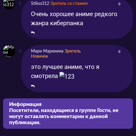
Stikss312
Зритель со стажем
0
Очень хорошее аниме редкого
жанра киберпанка
Мари Маринина
Зритель
0
Новичок
это лучшее аниме, что я
смотрела
Информация
Посетители, находящиеся в группе
Гости
, не
могут оставлять комментарии к данной
публикации.