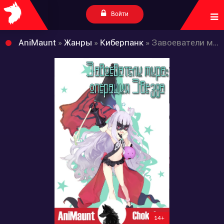
Войти
AniMaunt
»
Жанры
»
Киберпанк
» Завоеватели мира: операция Звезда
14+