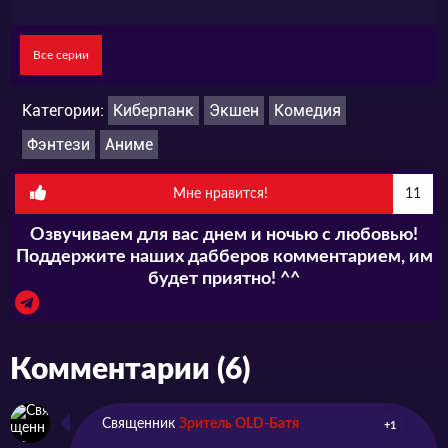
нас, формальные антагонисты, борцы за
свободу и правоохранители частенько
Все серии
спокойно общаются между собой, ходят в
одну баню, только сакэ вместе не пьют по
Категории:
Киберпанк
Экшен
Комедия
причине малолетства. Конечно, иногда
Фэнтези
Аниме
сражаться приходится – так это политика,
Мне нравится!
11
она жить мешать не должна. А свет Звезды,
Озвучиваем для вас днем и ночью с любовью!
товарищи, все равно рано или поздно
Поддержите наших дабберов комментарием, им
воссияет над миром!
будет приятно! ^^
Комментарии (6)
Священник
Зритель OLD-Батя
+1