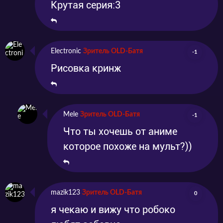
Крутая серия:3
Electronic
Зритель OLD-Батя
-1
Рисовка кринж
Mele
Зритель OLD-Батя
-1
Что ты хочешь от аниме
которое похоже на мульт?))
mazik123
Зритель OLD-Батя
0
я чекаю и вижу что робоко