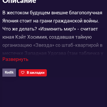
Описание
В жестоком будущем внешне благополучная
Япония стоит на грани гражданской войны.
Что же делать? «Изменить мир!» - считает
юная Кэйт Хосимия, создавшая тайную
организацию «Звезда» со штаб-квартирой в
местечке Западная Удогава (там табличка у
Развернуть
входа для особо непонятливых). Сама Кэйт
– прирожденный лидер, научную поддержку
Kodik
В закладки
повстанцам обеспечивает украинская
эмигрантка Наташа Васильченко, а боевые
операции за бывшим бандитом Горо, он же
Генерал Пепел, и его дочерью Ицукой по