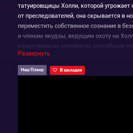
татуировщицы Холли, которой угрожает 
от преследователей, она скрывается в н
переместить собственное сознание в без
и членам якудзы, ведущим охоту на Холл
единственным человеком, способным спа
Развернуть
Такеши Ковач — первоклассный наемник
Наш Плеер
В закладки