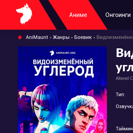
Аниме
Онгоинги
AniMaunt
»
Жанры
»
Боевик
» Видоизменённ
Ви
уг
Altered 
Тип:
Озвучк
Таймин