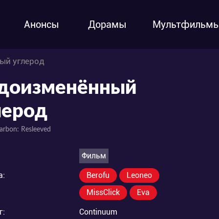
Анонсы
Дорамы
Мультфильм
ый углерод
доизменённый
лерод
Carbon: Resleeved
Фильм
а:
Berofu
Leoneo
MissClick
Eva
г:
Continuum