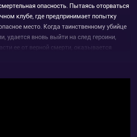
смертельная опасность. Пытаясь оторваться
очном клубе, где предпринимает попытку
опасное место. Когда таинственному убийце
и, удается вновь выйти на след героини,
сти ее от верной смерти, оказывается
, преследующий личные цели..