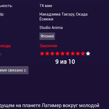
ьность:
74 мин
ёр:
Накадзима Такэру, Окада
Ёсиюки
Studio Anima
Япония
ыхода:
Закончен
:
9
из 10
име связано с:
дущем на планете Латимер вокруг молодой