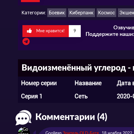
Категории:
Боевик
Киберпанк
Космос
Экше
Озвучив
Мне нравится!
9
Поддержите наших
Видоизменённый углерод - 
Номер серии
Название
Дата 
Серия 1
Сеть
2020-
Комментарии (4)
Gooligan
Зритель OLD-Батя
18 ноября 2022 