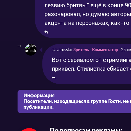
лезвию бритвы" ещё в конце 90
разочаровал, но думаю авторы 
акцента на персонажах, как-то
slavarussko
Зритель - Комментатор
25 о
Вот с сериалом от стриминга 
приквел. Стилистка сбивает 
Информация
Посетители, находящиеся в группе
Гости
, не
публикации.
По вопросам рекламы: