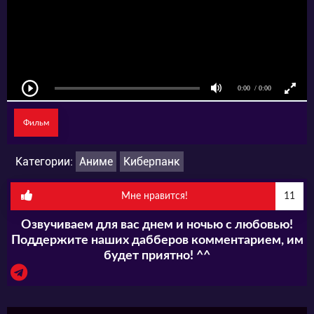
городским районом. Это место больше
похоже на сон: картинка то и дело утопает в
пурпурно-бардовой дымке. Но не стоит
обманываться: если бы подземный мир и
был сном, то пусть и красивым, но
Фильм
тревожным и полным опасности.
Категории:
Аниме
Киберпанк
Подземелье испещрено дорожной сетью, по
Мне нравится!
11
которой движутся поезда. И конечно, многие
Озвучиваем для вас днем и ночью с любовью!
из них везут ценный груз. Такой шанс не
Поддержите наших дабберов комментарием, им
упустит ни один уважающий себя бандит, а
будет приятно! ^^
следовательно, их здесь кишмя кишит. Тем
более, некоторые из них могут подумать, что