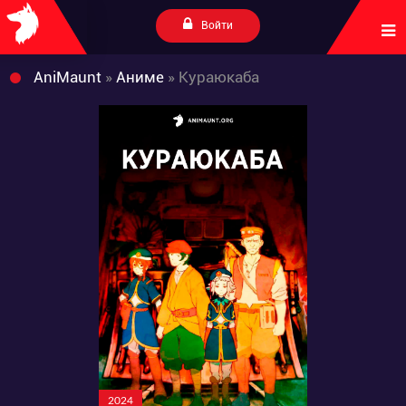
Войти
AniMaunt
»
Аниме
» Кураюкаба
2024