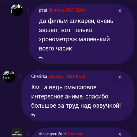
серьёзной угрозой. Не зря же в подземелье
pirat
Зритель OLD-Батя
0
оказался молодой парень, который
да фильм шикарен, очень
мастерски умеет впутываться в
зашел , вот только
неприятности.
хронометраж маленький
всего часик
Хотели бы мы сказать, что это аниме можно
будет посмотреть на нашем сайте совсем
скоро, да не можем. Так что, давайте все
Chetirka
Зритель OLD-Батя
0
вместе ждать премьеры, а сейчас вы можете
Хм , а ведь смысловое
интересное аниме, спасибо
поделиться своими ожиданиями в
большое за труд над озвучкой!
комментариях.
destroyed2me
Зритель
0