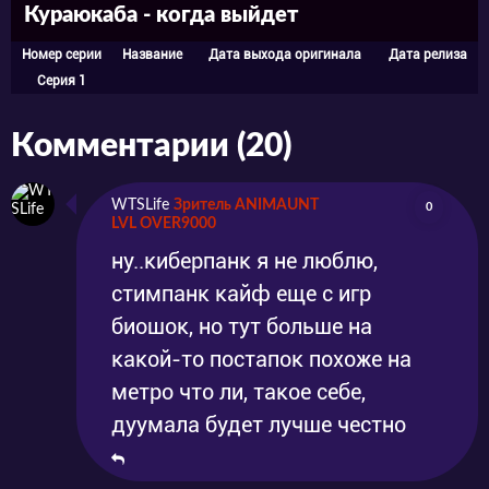
Кураюкаба - когда выйдет
расправиться с девушкой-машинисткой –
раз плюнуть. Но как же они ошибаются!
Номер серии
Название
Дата выхода оригинала
Дата релиза
Серия 1
Девушки, отвечающие за движение
локомотивов, не так просты. Во-первых, они
Комментарии (20)
вооружены и тоже очень опасны. Во-вторых,
один из поездов и сам по себе не лыком шит:
WTSLife
Зритель ANIMAUNT
0
LVL OVER9000
шутка ли, из него возвышается
ну..киберпанк я не люблю,
внушительная пушка, в боеготовности
стимпанк кайф еще с игр
которой сомневаться не приходится. И всё-
биошок, но тут больше на
таки, вряд ли нам поведают о буднях
какой-то постапок похоже на
машинисток, которые на раз-два
метро что ли, такое себе,
дуумала будет лучше честно
справляются с любой задачей. Очевидно, им
придётся столкнуться с действительно