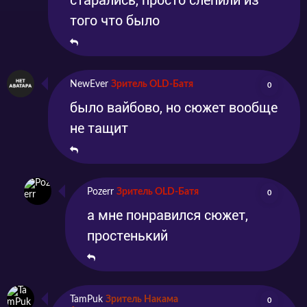
старались, просто слепили из
того что было
NewEver
Зритель OLD-Батя
0
было вайбово, но сюжет вообще
не тащит
Pozerr
Зритель OLD-Батя
0
а мне понравился сюжет,
простенький
TamPuk
Зритель Накама
0