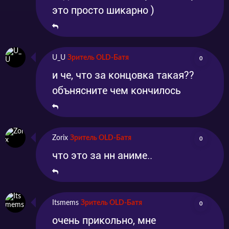
это просто шикарно )
U_U
Зритель OLD-Батя
0
и че, что за концовка такая??
обънясните чем кончилось
Zorix
Зритель OLD-Батя
0
что это за нн аниме..
Itsmems
Зритель OLD-Батя
0
очень прикольно, мне