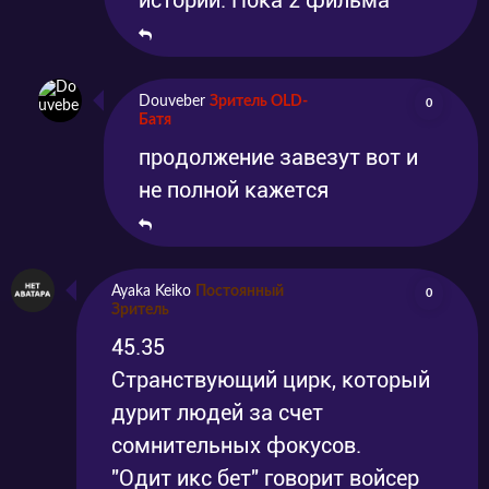
историй. Пока 2 фильма
Douveber
Зритель OLD-
0
Батя
продолжение завезут вот и
не полной кажется
Ayaka Keiko
Постоянный
0
Зритель
45.35
Странствующий цирк, который
дурит людей за счет
сомнительных фокусов.
"Одит икс бет" говорит войсер