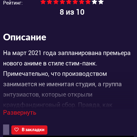
Рейтинг:
8
из 10
Описание
На март 2021 года запланирована премьера
нового аниме в стиле стим-панк.
Примечательно, что производством
занимается не именитая студия, а группа
энтузиастов, которые открыли
краудфандинговый сбор. Правда, как
Развернуть
сообщается на их официальном сайте,
коронавирусная инфекция может задержать
В закладки
релиз проекта. Ох уж этот наш 2020, наш