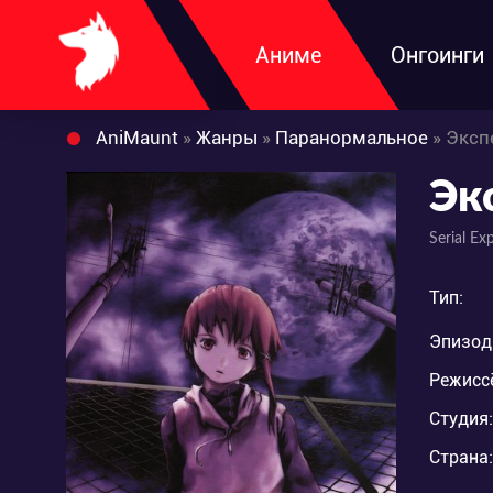
Аниме
Онгоинги
AniMaunt
»
Жанры
»
Паранормальное
» Эксп
Эк
Serial Ex
Тип:
Эпизод
Режисс
Студия:
Страна: