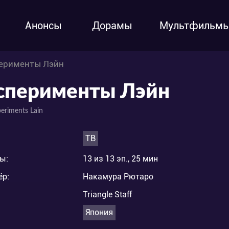
Анонсы
Дорамы
Мультфильм
ерименты Лэйн
сперименты Лэйн
periments Lain
ТВ
ы:
13 из 13 эп., 25 мин
ёр:
Накамура Рютаро
Triangle Staff
Япония