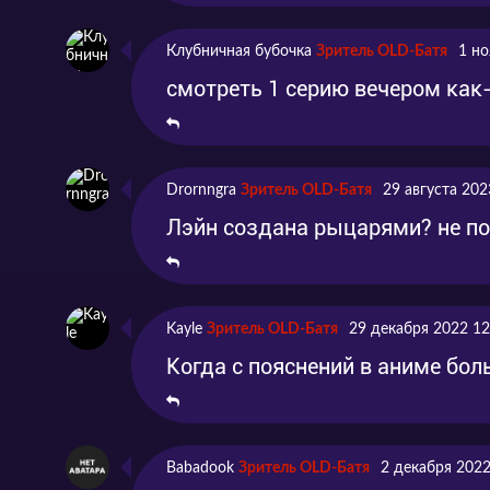
Клубничная бубочка
Зритель OLD-Батя
1 но
смотреть 1 серию вечером как
Drornngra
Зритель OLD-Батя
29 августа 202
Лэйн создана рыцарями? не п
Kayle
Зритель OLD-Батя
29 декабря 2022 12
Когда с пояснений в аниме бол
Babadook
Зритель OLD-Батя
2 декабря 2022