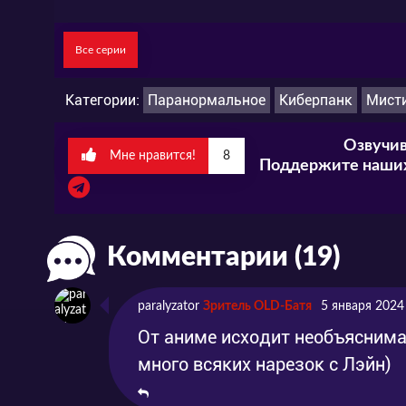
Все серии
Категории:
Паранормальное
Киберпанк
Мист
Озвучив
Мне нравится!
8
Поддержите наших
Комментарии (19)
paralyzator
Зритель OLD-Батя
5 января 2024
От аниме исходит необъяснимая
много всяких нарезок с Лэйн)