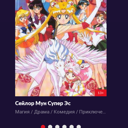
13+
Сейлор Мун Супер Эс
Магия / Драма / Комедия / Приключения / Романтика / Сёдзё / Школа / Аниме
А