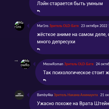
Лэйн старается быть умным
Mar1ns
Зритель OLD-Батя
23 октября 2022 
жёсткое аниме на самом деле, 
много депресухи
MeowRoman
Зритель OLD-Батя
24 октя
Так психологическое стоит ж
Bamby4ka
Зритель Накама Анимаунта
21 ок
Ужасно похоже на Врата Штей