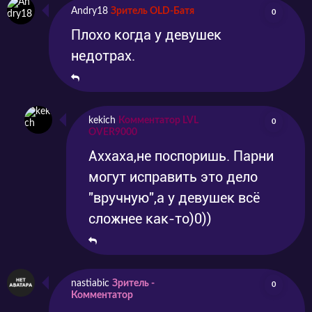
Andry18
Зритель OLD-Батя
0
Плохо когда у девушек
недотрах.
kekich
Комментатор LVL
0
OVER9000
Аххаха,не поспоришь. Парни
могут исправить это дело
"вручную",а у девушек всё
сложнее как-то)0))
nastiabic
Зритель -
0
Комментатор