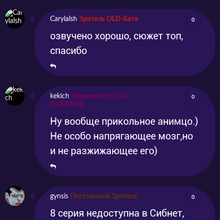
обязательно дождёмся нового сезона и
Carylalsh
Зритель OLD-Батя
0
узнаем, скатилась ли история в дебри
озвучено хорошо, сюжет топ,
влажных фантазий фанатов или же нас
спасибо
ожидает интересное аниме. Смотреть аниме
«Может, я встречу тебя в подземелье? 2
сезон» можно на нашем сайте уже с 12 июля.
kekich
Комментатор LVL
0
OVER9000
Ну вообще прикольное анимцо.)
Не особо напрягающее мозг,но
и не разжижающее его)
gynsis
Постоянный Зритель
0
8 серия недоступна в Сибнет,