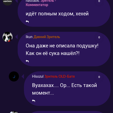
nastiabic
Зритель -
0
Комментатор
идёт полным ходом, хехей
Ikun
Давний Зритель
0
Она даже не описала подушку!
Как он её сука нашёл?!
Hisozul
Зритель OLD-Батя
0
Вуахахах.... Ор... Есть такой
момент...