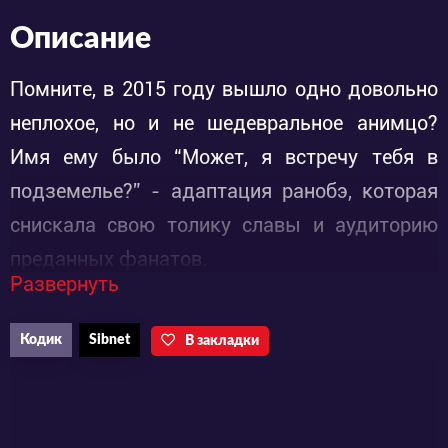
Описание
Помните, в 2015 году вышло одно довольно
неплохое, но и не шедевральное анимцо?
Имя ему было “Может, я встречу тебя в
подземелье?” - адаптация ранобэ, которая
снискала свою толику славы и аудиторию
преданных фанатов.
Развернуть
Не прошло и 4 года, как свет увидел 2-й
Кодик
Sibnet
В закладки
сезон этого произведения. Белл Кранер -
обычный парень, который всеми силами
желает стать авантюристом (в 2015 эта тема