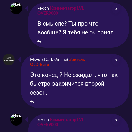
kekich
Комментатор LVL
0
OVER9000
В смысле? Ты про что
вообще? Я тебя не оч понял
Mr.volk.Dark (Anime)
Зритель
0
OLD-Батя
Это конец ? Не ожидал , что так
быстро закончится второй
сезон.
kekich
Комментатор LVL
0
OVER9000