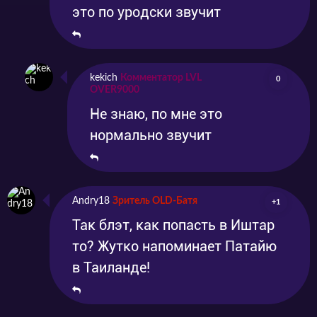
это по уродски звучит
kekich
Комментатор LVL
0
OVER9000
Не знаю, по мне это
нормально звучит
Andry18
Зритель OLD-Батя
+1
Так блэт, как попасть в Иштар
то? Жутко напоминает Патайю
в Таиланде!