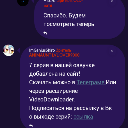
Hisozul
Зритель OLD-
0
Батя
Спасибо. Будем
посмотреть теперь
ImGaniusShiro
Зритель
0
ANIMAUNT LVL OVER9000
7 серия в нашей озвучке
добавлена на сайт!
Скачать можно в
Телеграме
Или
через расширение
VideoDownloader.
Подписаться на рассылку в Вк
о выходе серий:
ссылка