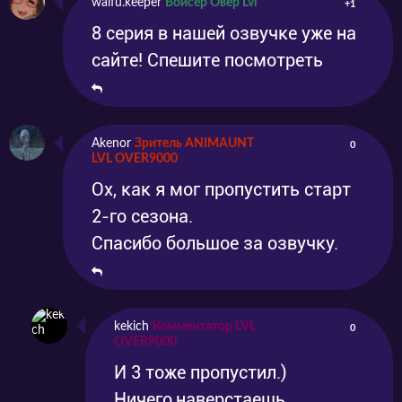
waifu.keeper
Войсер Овер Lvl
+1
8 серия в нашей озвучке уже на
сайте! Спешите посмотреть
Akenor
Зритель ANIMAUNT
0
LVL OVER9000
Ох, как я мог пропустить старт
2-го сезона.
Спасибо большое за озвучку.
kekich
Комментатор LVL
0
OVER9000
И 3 тоже пропустил.)
Ничего,наверстаешь