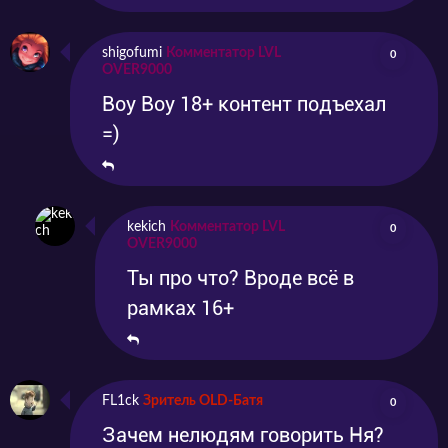
shigofumi
Комментатор LVL
0
OVER9000
Воу Воу 18+ контент подъехал
=)
kekich
Комментатор LVL
0
OVER9000
Ты про что? Вроде всё в
рамках 16+
FL1ck
Зритель OLD-Батя
0
Зачем нелюдям говорить Ня?