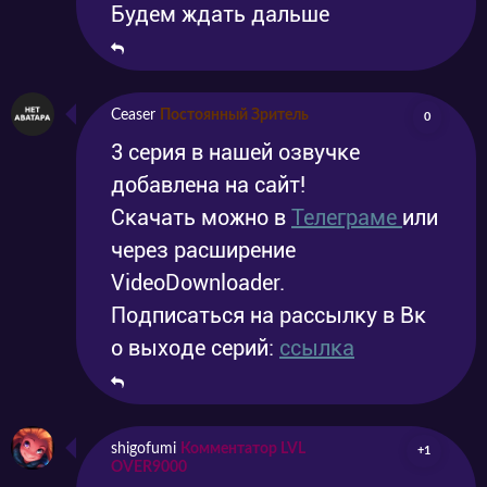
Будем ждать дальше
Ceaser
Постоянный Зритель
0
3 серия в нашей озвучке
добавлена на сайт!
Скачать можно в
Телеграме
или
через расширение
VideoDownloader.
Подписаться на рассылку в Вк
о выходе серий:
ссылка
shigofumi
Комментатор LVL
+1
OVER9000