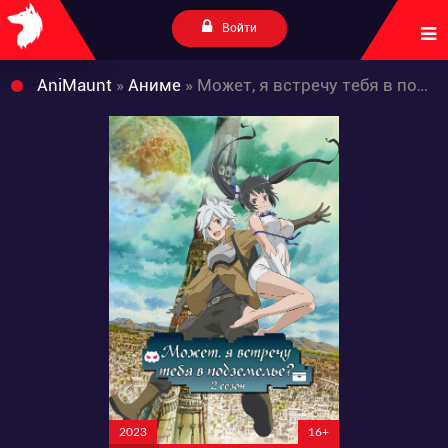
Войти
AniMaunt
»
Аниме
» Может, я встречу тебя в подземелье? 2 сезон
2023
16+