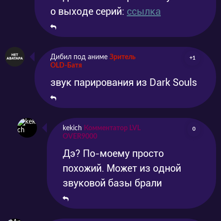
о выходе серий:
ссылка
Дибил под аниме
Зритель
+1
OLD-Батя
звук парирования из Dark Souls
kekich
Комментатор LVL
0
OVER9000
Дэ? По-моему просто
похожий. Может из одной
звуковой базы брали