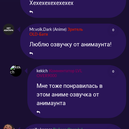
Хехехехехехехех
Mr.volk.Dark (Anime)
Зритель
0
OLD-Батя
Люблю озвучку от анимаунта!
kekich
Комментатор LVL
0
OVER9000
Мне тоже понравилась в
этом аниме озвучка от
анимаунта