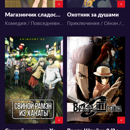
+
+
Магазинчик сладостей 2
Охотник за душами
Комедия / Повседневность / Сёнэн / Аниме
Приключения / Сёнэн / Фэнтези / Аниме
32141
176118
9
88
104
382
+
+