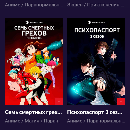
Аниме / Паранормальное / Психология / Триллер / Экшен / Детектив
Экшен / Приключения / Сёнэн / Школа / Аниме
101400
15086
41
113
4
9
+
+
Семь смертных грехов: Гнев богов 3 сезон
Психопаспорт 3 сезон и Фильмы
Аниме / Магия / Паранормальное / Приключения / Фэнтези
Аниме / Паранормальное / Экшен / Детектив / Фантастика