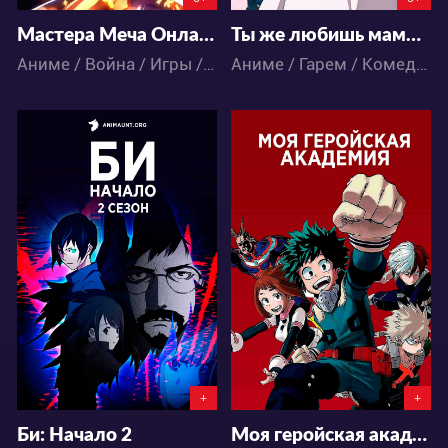
Мастера Меча Онлайн 4 сезон Алисизация - Война в Подмирье
Ты же любишь мамочку, удары которой бьют по площади двойным уроном?
Аниме / Война / Игры / Приключения / Романтика / Фэнтези
Аниме / Гарем / Комедия / Магия / Приключения / Романтика / Фэнтези
9749
125008
7
5
52
142
+
+
Би: Начало 2
Моя геройская академия 4 сезон