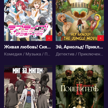
1
9
6
38
+
+
Живая любовь! Сияние! (второй сезон)
Эй, Арнольд! Приключения в Джунглях (Кино - Фильм 2017)
Комедия / Музыка / Повседневность / Аниме
Детектив / Приключения / Романтика / Школа / Аниме
42889
616171