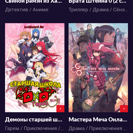
Свиной рамэн из Хакаты
Врата Штейна 0 (2 сезон)
Детектив / Аниме
Триллер / Драма / Сёнэн / Фантастика / Аниме
234379
328132
249
1461
207
1399
+
+
Демоны старшей школы 4 сезон DxD: Герой
Мастера Меча Онлайн: Альтернативная Призрачная пуля
Гарем / Приключения / Романтика / Школа / Этти / Аниме
Драма / Приключения / Романтика / Фантастика / Фэнтези / Аниме