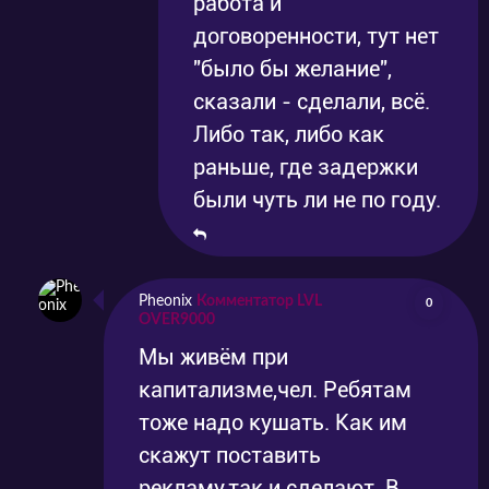
работа и
договоренности, тут нет
"было бы желание",
сказали - сделали, всё.
Либо так, либо как
раньше, где задержки
были чуть ли не по году.
Pheonix
Комментатор LVL
0
OVER9000
Мы живём при
капитализме,чел. Ребятам
тоже надо кушать. Как им
скажут поставить
рекламу,так и сделают. В