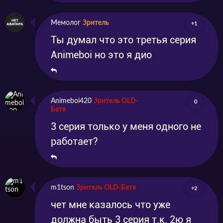
Мемолог
Зритель
+1
Ты думал что это третья серия
Animeboi но это я дио
Animeboi420
Зритель OLD-
0
Батя
3 серия только у меня одного не
работает?
m1tson
Зритель OLD-Батя
+2
чет мне казалось что уже
должна быть 3 серия т.к. 2ю я