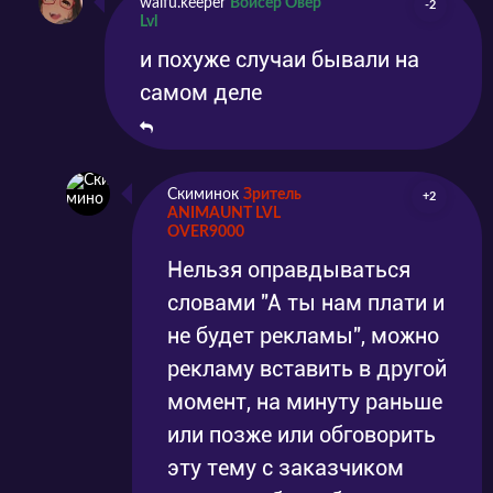
waifu.keeper
Войсер Овер
-2
Lvl
и похуже случаи бывали на
самом деле
Скиминок
Зритель
+2
ANIMAUNT LVL
OVER9000
Нельзя оправдываться
словами "А ты нам плати и
не будет рекламы", можно
рекламу вставить в другой
момент, на минуту раньше
или позже или обговорить
эту тему с заказчиком