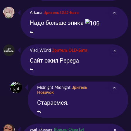
Arkana
Зритель OLD-Батя
+1
Надо больше эпика
Vlad_W0rld
Зритель OLD-Батя
-1
Сайт ожил Pepega
Midnight Midnight
Зритель
+1
Новичок
Стараемся.
waifu.keeper
Войсер Овер Lvl
0