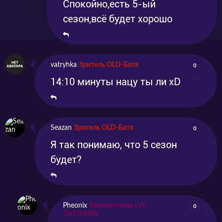
Спокойно,есть 5-ый
сезон,всё будет хорошо
vatryhka
Зритель OLD-Батя
0
14:10 минуты нацу ты ли xD
Seazan
Зритель OLD-Батя
0
Я так понимаю, что 5 сезон
будет?
Pheonix
Комментатор LVL
0
OVER9000