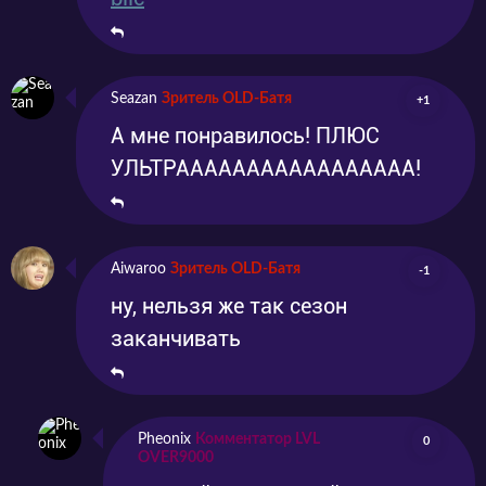
Seazan
Зритель OLD-Батя
+1
А мне понравилось! ПЛЮС
УЛЬТРААААААААААААААААА!
Aiwaroo
Зритель OLD-Батя
-1
ну, нельзя же так сезон
заканчивать
Pheonix
Комментатор LVL
0
OVER9000