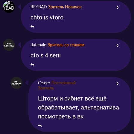
REYBAD
Зритель Новичок
0
chto is vtoro
datebaio
Зритель со стажем
0
cto s 4 serii
Ceaser
Постоянный
0
Зритель
Шторм и сибнет всё ещё
обрабатывает, альтернатива
посмотреть в вк