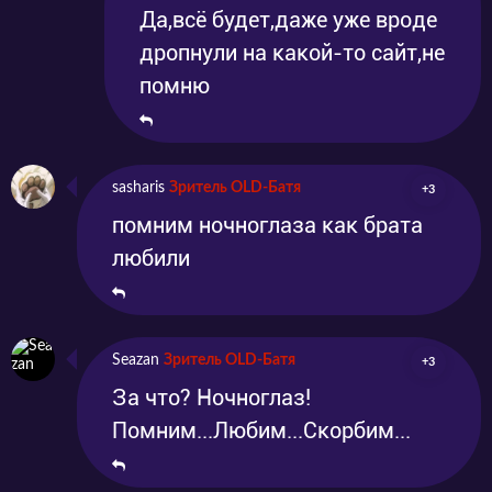
Да,всё будет,даже уже вроде
дропнули на какой-то сайт,не
помню
sasharis
Зритель OLD-Батя
+3
помним ночноглаза как брата
любили
Seazan
Зритель OLD-Батя
+3
За что? Ночноглаз!
Помним...Любим...Скорбим...