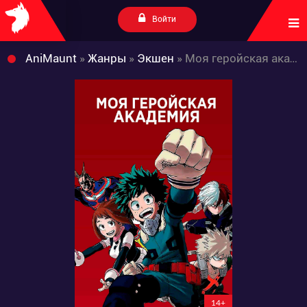
Войти
AniMaunt
»
Жанры
»
Экшен
» Моя геройская академия 4 сезон
14+