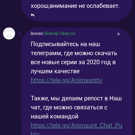
Серия
Японский Герой Рекламный Щит
хорош,внимание не ослабевает.
2020-03-28
2020-03-29
24
Диаграмма
Серия
Его Начало
2020-04-04
2020-04-05
25
leoneo
Войсер Овер Lvl
0
Подписывайтесь на наш
телеграмм, где можно скачать
все новые серии за 2020 год в
лучшем качестве
https://tele.gg/Animaunttv
Также, мы делаем репост в Наш
чат, где можно связаться с
нашей командой
https://tele.gg/Animaunt_Chat_Pu
blic