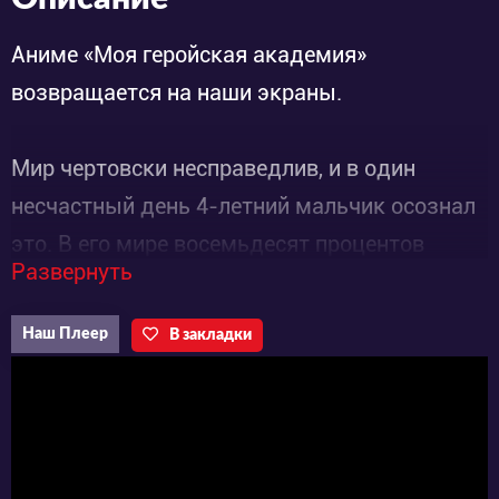
Аниме «Моя геройская академия»
возвращается на наши экраны.
Мир чертовски несправедлив, и в один
несчастный день 4-летний мальчик осознал
это. В его мире восемьдесят процентов
Развернуть
людей имеют особую способность,
называемую причудой, которая позволяет
Наш Плеер
В закладки
стать супергероем, осуществив детскую
мечту. К сожалению, главный герой, Изука
Мидория не обладает какой-либо силой,
попав те самые злополучные двадцать