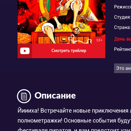
Режисс
Студия:
Страна:
День в
12+
Рейтинг
Смотреть трейлер
Это ан
Описание
Йиииха! Встречайте новые приключения
полнометражки! Основные события буду
фестиваля пиратов, и вам предстоит уз