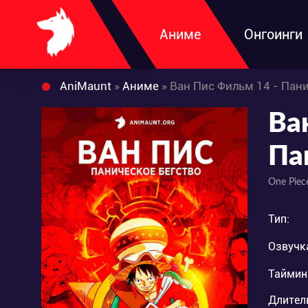
Аниме
Онгоинги
AniMaunt
»
Аниме
» Ван Пис Фильм 14 - Пан
Ва
Па
One Piec
Тип:
Озвучк
Таймин
Длител