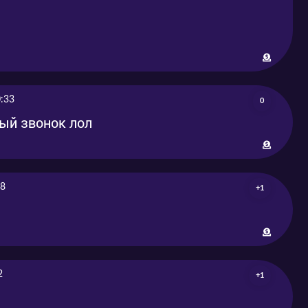
:33
0
ый звонок лол
48
+1
2
+1