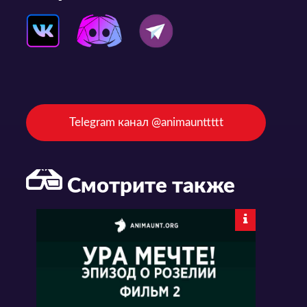
Telegram канал @animaunttttt
Смотрите также