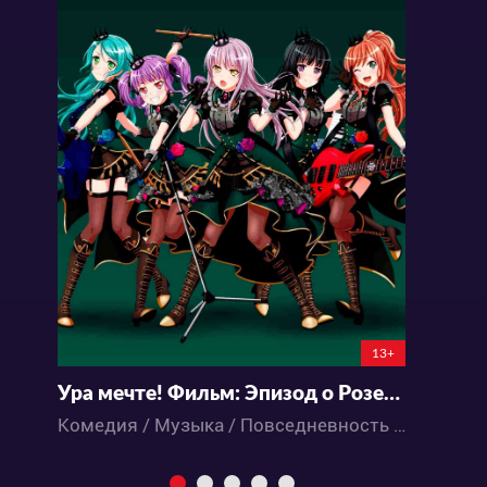
13+
Ура мечте! Фильм: Эпизод о Розелии — II
Комедия / Музыка / Повседневность / Аниме