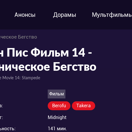
Анонсы
Дорамы
Мультфильм
ическое Бегство
н Пис Фильм 14 -
ническое Бегство
e Movie 14: Stampede
Фильм
а:
Berofu
Takera
г:
Midnight
ьность:
141 мин.