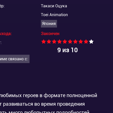
ёр:
Такаси Оцука
Toei Animation
Япония
ыхода:
Закончен
:
9
из 10
име связано с:
 любимых героев в формате полноценной
т развиваться во время проведения
нать много любопытных подробностей,