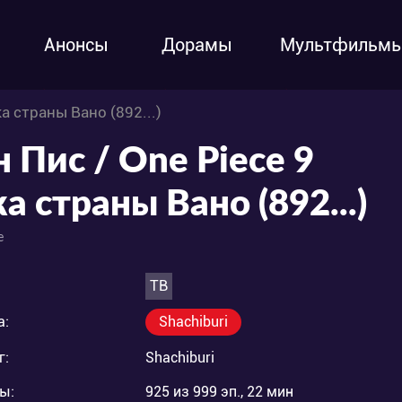
Анонсы
Дорамы
Мультфильм
ка страны Вано (892...)
н Пис / One Piece 9
а страны Вано (892...)
e
ТВ
а:
Shachiburi
г:
Shachiburi
ы:
925 из 999 эп., 22 мин