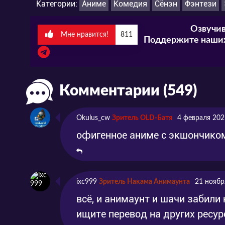
Категории:
Аниме
Комедия
Сёнэн
Фэнтези
Озвучив
Мне нравится!
811
Поддержите наших
Комментарии (549)
Okulus_cw
Зритель OLD-Батя
4 февраля 202
офигенное аниме с экшончико
ixc999
Зритель Накама Анимаунта
21 ноябр
всё, и анимаунт и шачи забили н
ищите перевод на других ресур