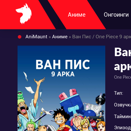
Аниме
Онгоинги
AniMaunt
»
Аниме
» Ван Пис / One Piece 9 ар
Ва
арк
One Piec
Тип:
Озвучк
Таймин
Эпизод