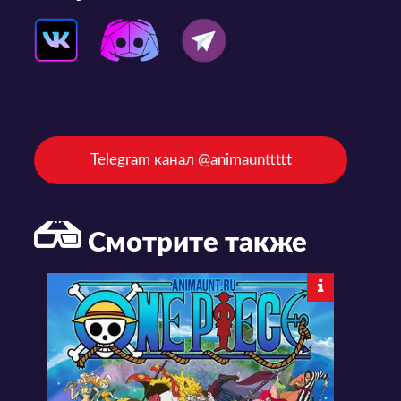
Telegram канал @animaunttttt
Смотрите также