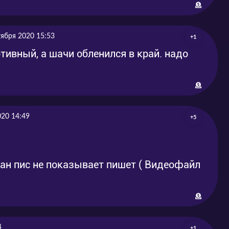
тября 2020 15:53
+1
тивный, а шачи обленился в край. надо
020 14:49
+5
ван пис не показывает пишет ( Видеофайл
4
+1