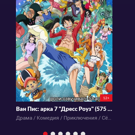
12+
Ван Пис: арка 7 "Дресс Роуз" (575 - 745 серии) - 7 сезон
Драма / Комедия / Приключения / Сёнэн / Фэнтези / Экшен / Аниме