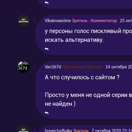
Vikaloveanime
Зритель - Комментатор
25 ок
у персоны голос писклявый про
искать альтернативу.
Van367d
Постоянный Зритель
14 октября 2
А что случилось с сайтом ?
Просто у меня не одной серии 
не найден )
InspectorBulka
Зритель
7 октября 2020 21:1