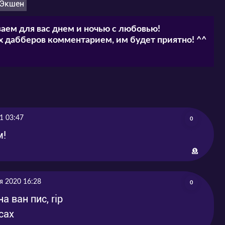
Экшен
аем для вас днем и ночью с любовью!
 дабберов комментарием, им будет приятно! ^^
1 03:47
0
м!
я 2020 16:28
0
а ван пис, rip
сах