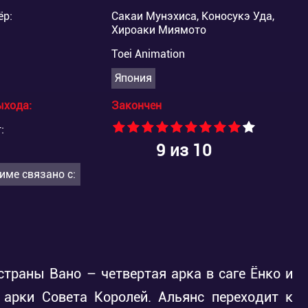
ёр:
Сакаи Мунэхиса, Коносукэ Уда,
Хироаки Миямото
Toei Animation
Япония
ыхода:
Закончен
:
9
из 10
име связано с:
траны Вано – четвертая арка в саге Ёнко и
 арки Совета Королей. Альянс переходит к