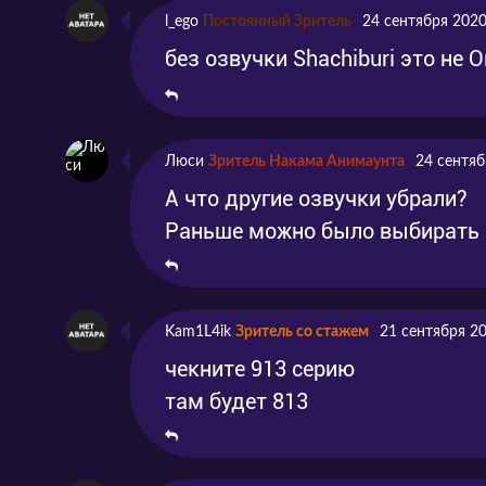
l_ego
Постоянный Зритель
24 сентября 2020
без озвучки Shachiburi это не 
Люси
Зритель Накама Анимаунта
24 сентяб
А что другие озвучки убрали?
Раньше можно было выбирать с
Kam1L4ik
Зритель со стажем
21 сентября 2
чекните 913 серию
там будет 813