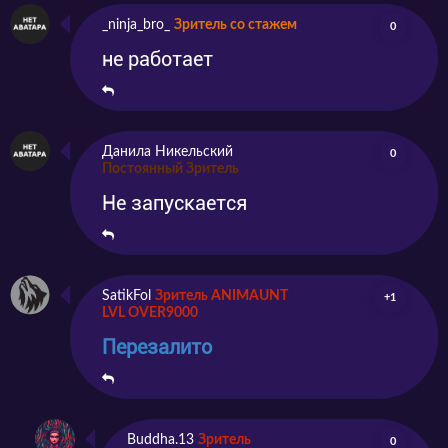
_ninja_bro_
Зритель со стажем
0
не работает
Данила Никельский
0
Постоянный Зритель
Не запускается
SatikFol
Зритель ANIMAUNT
+1
LVL OVER9000
Перезалито
Buddha.13
Зритель
0