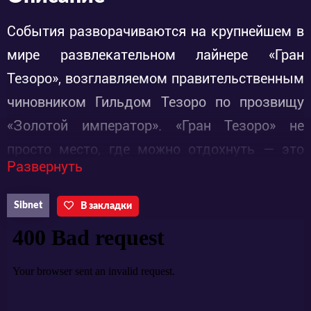
События разворачиваются на крупнейшем в
мире развлекательном лайнере «Гран
Тезоро», возглавляемом правительственным
чиновником Гильдом Тезоро по прозвищу
«Золотой император». «Гран Тезоро» не
просто место, где можно отдохнуть — это
Развернуть
независимая страна, признанная самим
Мировым правительством. Оно собирает
Sibnet
В закладки
всех желающих быстро разбогатеть в одном
месте, в особенности — пиратов. Амбиции и
лёгкие деньги — вот, что здесь движет
людьми. Этот «остров», конечно же, не