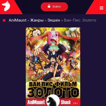
Войти
AniMaunt
»
Жанры
»
Экшен
» Ван-Пис: Золото
14+