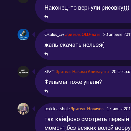
Наконец-то вернули рисовку)))
Okulus_cw
Зритель OLD-Батя
30 апреля 201
жаль скачать нельзя(
SPZ™
Зритель Накама Анимаунта
20 феврал
Фильмы тоже упали?
toxick asshole
Зритель Новичок
17 июля 201
так кайфово смотреть первый 
момент,без всяких волей воору