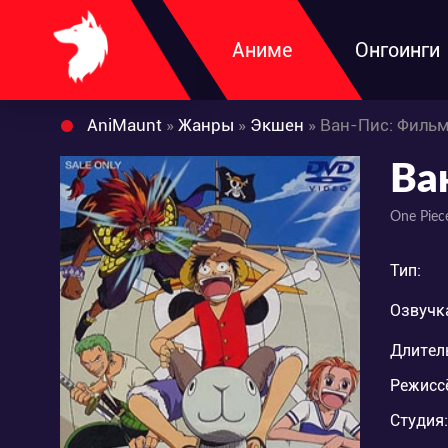
Аниме
Онгоинги
AniMaunt
»
Жанры
»
Экшен
» Ван-Пис: Филь
Ва
One Piece
Тип:
Озвучк
Длител
Режисс
Студия: