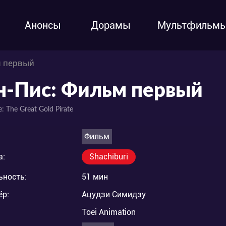
Анонсы
Дорамы
Мультфильм
м первый
н-Пис: Фильм первый
: The Great Gold Pirate
Фильм
а:
Shachiburi
ьность:
51 мин
ёр:
Ацудзи Симидзу
Toei Animation