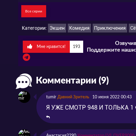
Все серии
Категории:
Экшен
Комедия
Приключения
Сё
Озвучив
Мне нравится!
193
Поддержите наших
Комментарии (9)
tumir
Давний Зритель
10 июня 2022 00:43
Я УЖЕ СМОТР 948 И ТОЛЬКА 
Анастасия2290
Комментатор LVL OVER9000