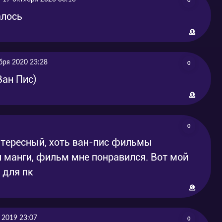
0
алось
бря 2020 23:28
0
ан Пис)
0
нтересный, хоть ван-пис фильмы
и манги, фильм мне понравился. Вот мой
 для пк
 2019 23:07
0