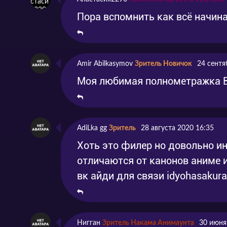
Пора вспомнить как всё начин
Amir Abilkasymov
Зритель Новичок
24 сентя
Моя любимая полнометражка В
AdiLka gg
Зритель
28 августа 2020 16:35
Хоть это филер но довольно и
отличаются от канонов аниме 
вк айди для связи idyohasakura
Нигган
Зритель Накама Анимаунта
30 июня