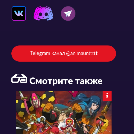
Telegram канал @animaunttttt
Смотрите также