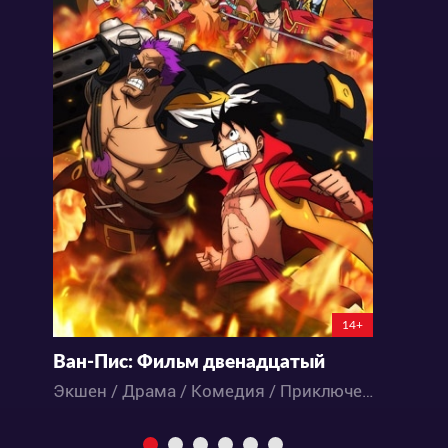
14+
Ван-Пис: Фильм двенадцатый
В
Экшен / Драма / Комедия / Приключения / Сёнэн / Фэнтези / Аниме