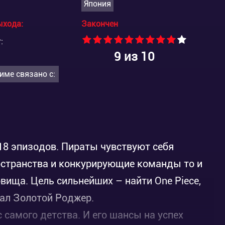
Япония
ыхода:
Закончен
:
9
из 10
име связано с:
18 эпизодов. Пираты чувствуют себя
странства и конкурирующие команды то и
овища. Цель сильнейших – найти One Piece,
ал Золотой Роджер.
самого детства. И его шансы на успех