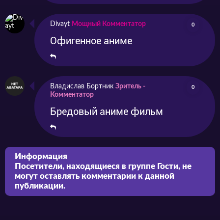
Divayt
Мощный Комментатор
0
Офигенное аниме
Владислав Бортник
Зритель -
0
Комментатор
Бредовый аниме фильм
Информация
Посетители, находящиеся в группе
Гости
, не
могут оставлять комментарии к данной
публикации.