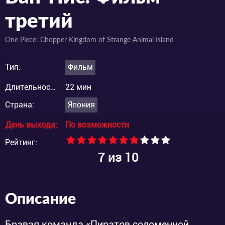
третий
One Piece: Chopper Kingdom of Strange Animal Island
Тип:
Фильм
Длительность:
22 мин
Страна:
Япония
День выхода:
По возможности
Рейтинг:
7
из 10
Описание
Бравая команда «Пиратов соломенной