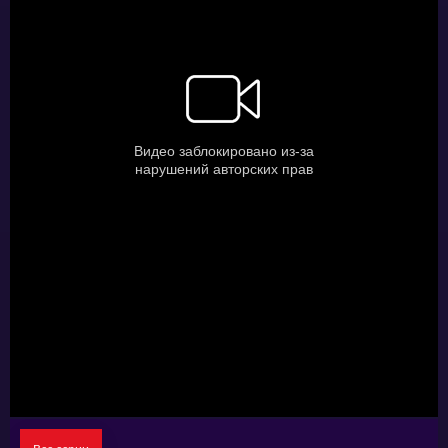
нечеловеческую силу. И они точно не
планируют достичь своей цели мирным
путём.
Теперь нашей уважаемой шайке предстоит
помешать разбойникам.
Смотрите аниме «Ван-Пис: фильм третий»
онлайн на нашем сайте!