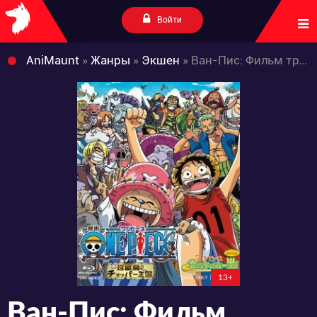
Войти
AniMaunt
»
Жанры
»
Экшен
» Ван-Пис: Фильм третий
13+
Ван-Пис: Фильм