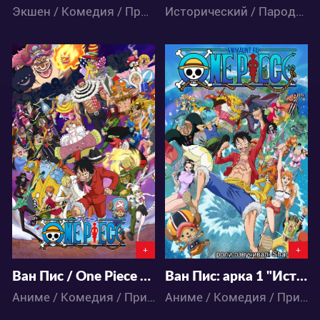
Экшен / Комедия / Приключения / Сёнэн / Фэнтези / Аниме
Исторический / Пародия / Экшен / Комедия / Сёнэн / Фантастика / Аниме
2152505
143342
1 069
4400
19
185
+
+
Ван Пис / One Piece 8 Арка Пирожного Острова (746-891)
Ван Пис: арка 1 "Ист-Блю" - 1 сезон
Аниме / Комедия / Приключения / Сёнэн / Фэнтези / Экшен
Аниме / Комедия / Приключения / Сёнэн / Фэнтези / Экшен