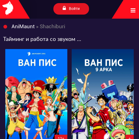
Войти
AniMaunt
» Shachiburi
Тайминг и работа со звуком от Shachiburi
2099791
1280923
871
4813
549
811
3:9:42:26
12+
+