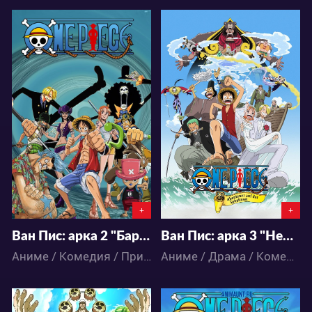
41283
38246
8
33
6
19
+
+
Ван Пис: арка 2 "Барок Воркс" (62-141 серии)
Ван Пис: арка 3 "Небесный остров" (142-206 серии) - 3 сезон
Аниме / Комедия / Приключения / Сёнэн / Фэнтези / Экшен
Аниме / Драма / Комедия / Приключения / Сёнэн / Фэнтези / Экшен