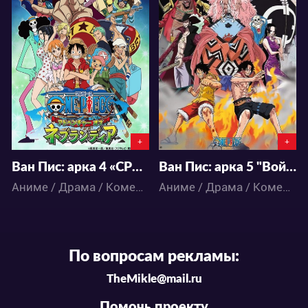
42334
51056
5
33
8
53
+
+
Ван Пис: арка 4 «CP9» (207-325 серии) - 4 сезон
Ван Пис: арка 5 "Война Белоуса" (326-516 серии) - 5 сезон
Аниме / Драма / Комедия / Приключения / Сёнэн / Фэнтези / Экшен
Аниме / Драма / Комедия / Приключения / Сёнэн / Фэнтези / Экшен
По вопросам рекламы:
TheMikle@mail.ru
Помочь проекту