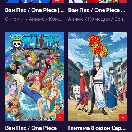
Ван Пис / One Piece (892-... В НАШЕЙ ОЗВУЧКЕ)
Ван Пис / One Piece 9 арка страны Вано (892...)
Онгоинг / Аниме / Комедия / Приключения / Сёнэн / Фэнтези / Экшен
Аниме / Комедия / Сёнэн / Фэнтези / Экшен
4231713
131531
2 237
14067
74
258
+
+
Ван Пис / One Piece
Гинтама 8 сезон Серебряная Душа Часть 2