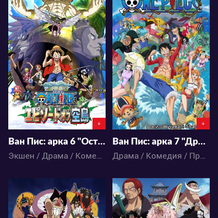
46928
96843
4
46
13
71
+
+
Ван Пис: арка 6 "Острова Рыболюдей" (517 - 574 серии) - 6 сезон
Ван Пис: арка 7 "Дресс Роуз" (575 - 745 серии) - 7 сезон
Экшен / Драма / Комедия / Приключения / Сёнэн / Фэнтези / Аниме
Драма / Комедия / Приключения / Сёнэн / Фэнтези / Экшен / Аниме