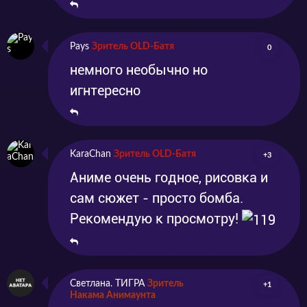
Pays
Зритель OLD-Батя
0
немного необычно но
игнтересно
KaraChan
Зритель OLD-Батя
+3
Аниме очень годное, рисовка и
сам сюжет - просто бомба.
Рекомендую к просмотру!
Светлана. ТИГРА
Зритель
+1
Накама Анимаунта