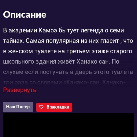
Описание
В академии Камоэ бытует легенда о семи
тайнах. Самая популярная из них гласит , что
в женском туалете на третьем этаже старого
школьного здания живёт Ханако сан. По
слухам если постучать в дверь этого туалета
три раза со словами «Ханако-сан, Ханако-
Развернуть
сан… ты там?», то она явится во всей своей
красе и исполнит любое твоё желание... Не
Наш Плеер
В закладки
смотря на всю бредовость и
сюрреалистичность этой легенды , кто-то в
этой академии в неё искренне верит.