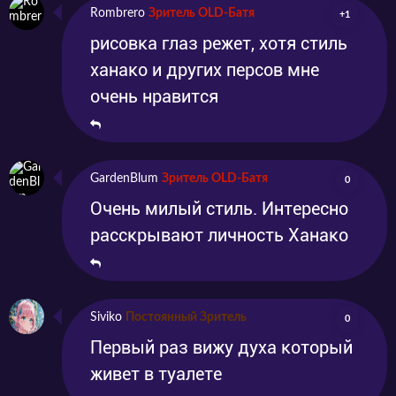
Rombrero
Зритель OLD-Батя
+1
рисовка глаз режет, хотя стиль
ханако и других персов мне
очень нравится
GardenBlum
Зритель OLD-Батя
0
Очень милый стиль. Интересно
расскрывают личность Ханако
Siviko
Постоянный Зритель
0
Первый раз вижу духа который
живет в туалете