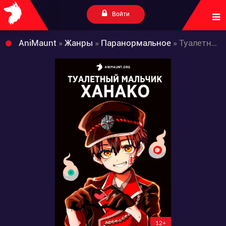
Войти
AniMaunt
»
Жанры
»
Паранормальное
» Туалетный мальчик Ханако
12+