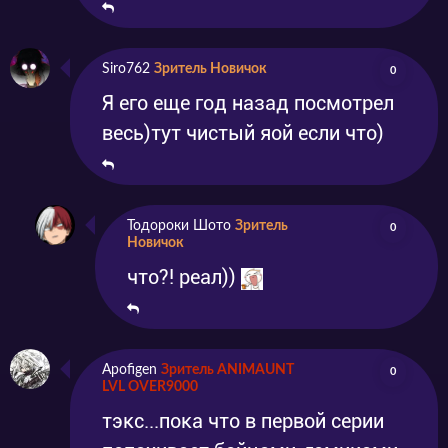
Siro762
Зритель Новичок
0
Я его еще год назад посмотрел
весь)тут чистый яой если что)
Тодороки Шото
Зритель
0
Новичок
что?! реал))
Apofigen
Зритель ANIMAUNT
0
LVL OVER9000
тэкс...пока что в первой серии