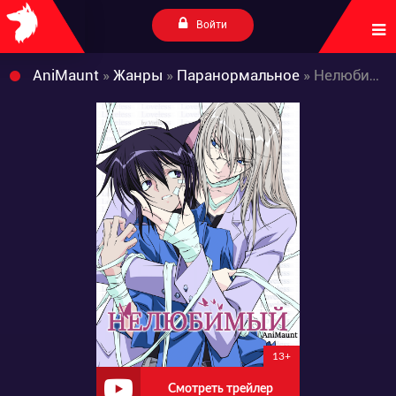
Войти
AniMaunt
»
Жанры
»
Паранормальное
» Нелюбимый
13+
Смотреть трейлер