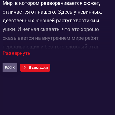
Мир, в котором разворачивается сюжет,
отличается от нашего. Здесь у невинных,
девственных юношей растут хвостики и
ушки. И нельзя сказать, что это хорошо
сказывается на внутреннем мире ребят,
переживающих и без того сложный этап
Развернуть
взросления.
Но это ещё не всё. Здесь так же существуют
Kodik
В закладки
тайные силы и «бойцы», которые участвуют
в опасных поединках и используют магию.
Главному герою Аяоги Рицке двенадцать
лет. Он живет со своей матерью, которая