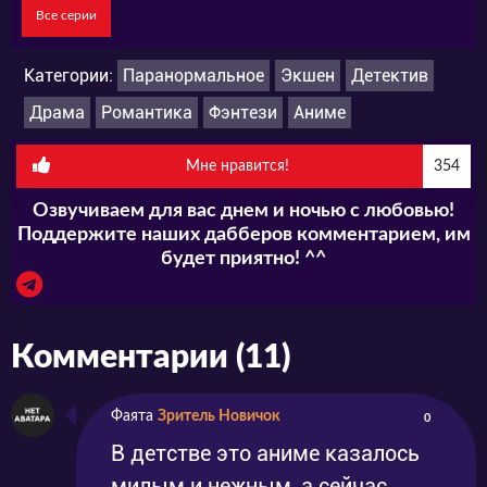
организации «Семь лун». Аяоги предстоит
Все серии
расследовать это дело, а помогать будет
новый знакомый.
Категории:
Паранормальное
Экшен
Детектив
Драма
Романтика
Фэнтези
Аниме
Смотрите аниме «Нелюбимый» на нашем
Мне нравится!
354
сайте в режиме онлайн!
Озвучиваем для вас днем и ночью с любовью!
Поддержите наших дабберов комментарием, им
будет приятно! ^^
Комментарии (11)
Фаята
Зритель Новичок
0
В детстве это аниме казалось
милым и нежным, а сейчас