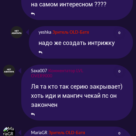
на самом интересном ????
yeshka
Зритель OLD-Батя
0
надо же создать интрижку
Saxa007
Комментатор LVL
0
OVER9000
Ля та кто так серию закрывает)
хоть иди и мангич чекай пс он
закончен
MariaGR
Зритель OLD-Батя
0