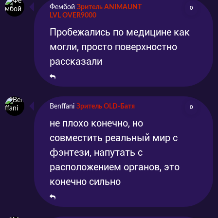
Серия 12
Эпизод 12
2024-03-27
2024-03-27
Фембой
Зритель ANIMAUNT
0
LVL OVER9000
Пробежались по медицине как
могли, просто поверхностно
рассказали
Benffani
Зритель OLD-Батя
0
не плохо конечно, но
совместить реальный мир с
фэнтези, напутать с
расположением органов, это
конечно сильно