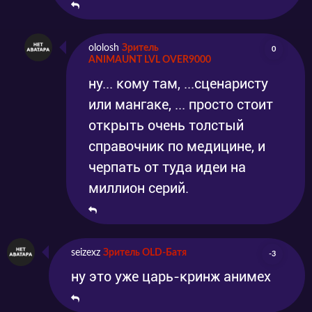
ololosh
Зритель
0
ANIMAUNT LVL OVER9000
ну... кому там, ...сценаристу
или мангаке, ... просто стоит
открыть очень толстый
справочник по медицине, и
черпать от туда идеи на
миллион серий.
seizexz
Зритель OLD-Батя
-3
ну это уже царь-кринж анимех