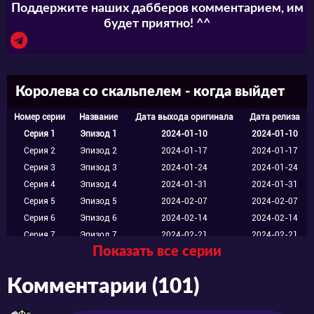
Поддержите наших дабберов комментарием, им
будет приятно! ^^
Королева со скальпелем - когда выйдет
Номер серии
Название
Дата выхода оригинала
Дата релиза
Серия 1
Эпизод 1
2024-01-10
2024-01-10
Серия 2
Эпизод 2
2024-01-17
2024-01-17
Серия 3
Эпизод 3
2024-01-24
2024-01-24
Серия 4
Эпизод 4
2024-01-31
2024-01-31
Серия 5
Эпизод 5
2024-02-07
2024-02-07
Серия 6
Эпизод 6
2024-02-14
2024-02-14
Серия 7
Эпизод 7
2024-02-21
2024-02-21
Показать все серии
Серия 8
Эпизод 8
2024-02-28
2024-02-28
Серия 9
Эпизод 9
2024-03-06
2024-03-06
Комментарии (101)
Серия 10
Эпизод 10
2024-03-13
2024-03-13
Серия 11
Эпизод 11
2024-03-20
2024-03-20