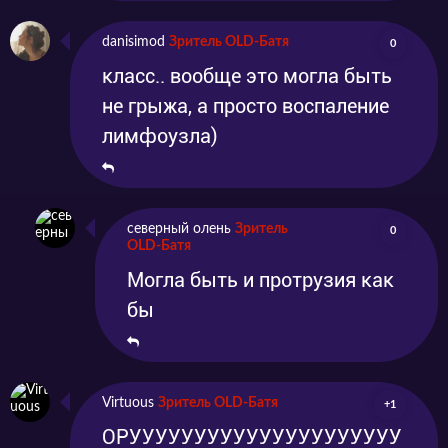
danisimod
Зритель OLD-Батя
0
класс.. вообще это могла быть
не грыжа, а просто воспаление
лимфоузла)
северный олень
Зритель
0
OLD-Батя
Могла быть и протрузия как
бы
Virtuous
Зритель OLD-Батя
+1
ОРУУУУУУУУУУУУУУУУУУУУУ