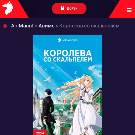
Войти
AniMaunt
»
Аниме
» Королева со скальпелем
2024