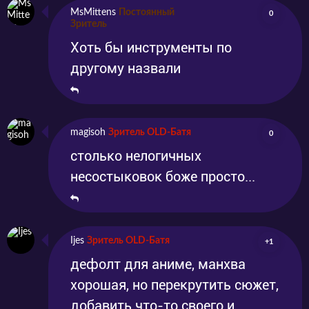
MsMittens
Постоянный
0
Зритель
Хоть бы инструменты по
другому назвали
magisoh
Зритель OLD-Батя
0
столько нелогичных
несостыковок боже просто...
Ijes
Зритель OLD-Батя
+1
дефолт для аниме, манхва
хорошая, но перекрутить сюжет,
добавить что-то своего и