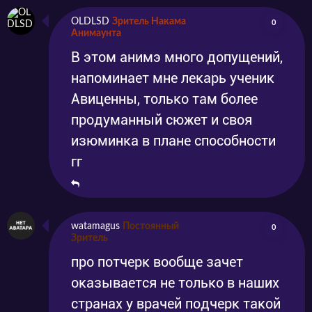
OLDLSD
Зритель Накама
0
Анимаунта
В этом анимэ много допущений,
напоминает мне лекарь ученик
Авиценны, только там более
продуманный сюжет и своя
изюминка в плане способности
гг
watamagus
Постоянный
0
Зритель
про потчерк вообще зачет
оказывается не только в наших
странах у врачей подчерк такой