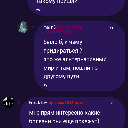
такому пришли
marin3
Комментатор
+1
LVL OVER9000
было б, к чему
придираться ?
это же альтернативный
мир и там, пошли по
другому пути.
FrostbiteH
Зритель OLD-Батя
0
мне прям интересно какие
болезни они ещё покажут)