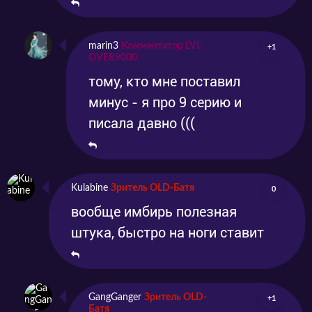
marin3
Комментатор LVL
+1
OVER9000
тому, кто мне поставил
минус - я про 9 серию и
писала давно (((
Kulabine
Зритель OLD-Батя
0
вообще имбирь полезная
штука, быстро на ноги ставит
GangGanger
Зритель OLD-
+1
Батя