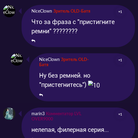
NiceClown
Зритель OLD-Батя
+1
Что за фраза с "пристигните
ремни" ????????
NiceClown
Зритель OLD-
+1
Батя
Ну без ремней. но
"пристегнитесь")
marin3
Комментатор LVL
+1
OVER9000
нелепая, филерная серия...