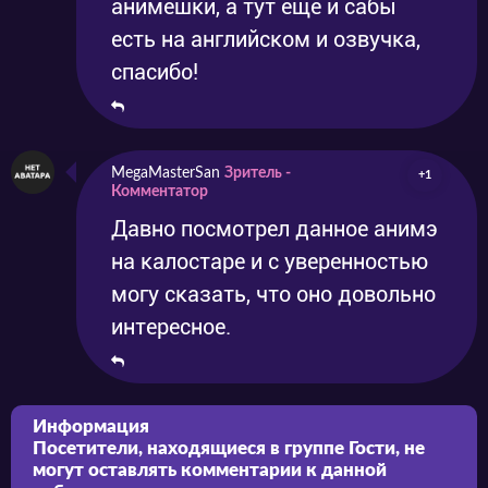
анимешки, а тут ещё и сабы
есть на английском и озвучка,
спасибо!
MegaMasterSan
Зритель -
+1
Комментатор
Давно посмотрел данное анимэ
на калостаре и с уверенностью
могу сказать, что оно довольно
интересное.
Информация
Посетители, находящиеся в группе
Гости
, не
могут оставлять комментарии к данной