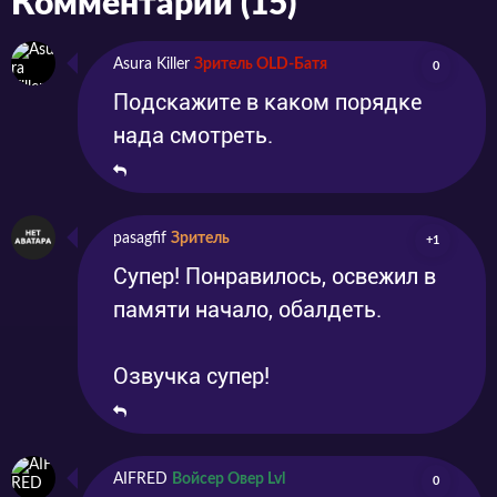
Комментарии (15)
Asura Killer
Зритель OLD-Батя
0
Подскажите в каком порядке
нада смотреть.
pasagfif
Зритель
+1
Супер! Понравилось, освежил в
памяти начало, обалдеть.
Озвучка супер!
AIFRED
Войсер Овер Lvl
0