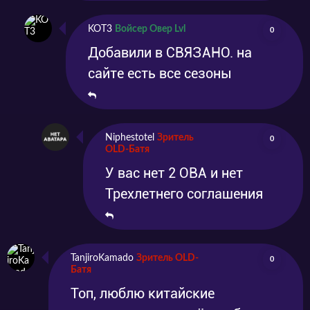
KOT3
Войсер Овер Lvl
0
Добавили в СВЯЗАНО. на
сайте есть все сезоны
Niphestotel
Зритель
0
OLD-Батя
У вас нет 2 ОВА и нет
Трехлетнего соглашения
TanjiroKamado
Зритель OLD-
0
Батя
Топ, люблю китайские