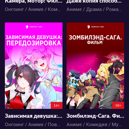
Камера, мотор! Фильм о монстрах
Даже копия способна влюбиться
Онгоинг / Аниме / Комедия
Аниме / Драма / Романтика
13279
3974
75
23
17
6
16+
18+
Зависимая девушка: Передозировка
Зомбилэнд-Сага. Фильм
Онгоинг / Аниме / Повседневность
Аниме / Комедия / Музыка