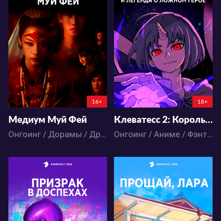
2171
15934
36
17
36
32
4:5:13:56
3:9:9:56
16+
18+
Медиум Муй Фей
Клеватесс 2: Король демонических зверей и легенда о ложном герое
Онгоинг / Дорамы / Драма / Ужасы
Онгоинг / Аниме / Фэнтези / Экшен
9752
8929