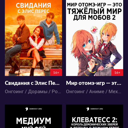
3907
27292
45
24
22
13
2:20:54:56
16+
16+
Свидания с Элис Перес
Мир отомэ-игр — это тяжёлый мир для мобов 2
Онгоинг / Дорамы / Романтика
Онгоинг / Аниме / Меха / Фэнтези / Школа / Экшен