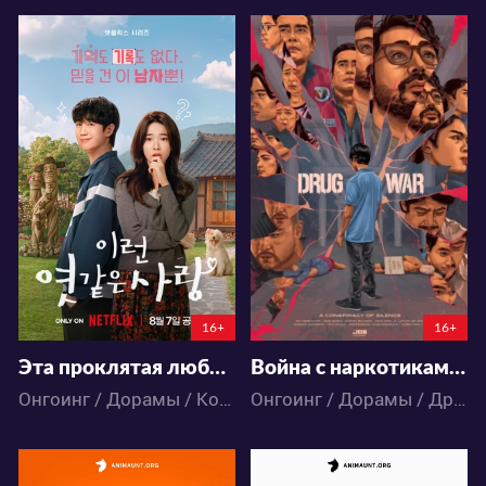
471
2635
3
5
10
9
4:12:13:56
16+
16+
Эта проклятая любовь
Война с наркотиками: Молчание заговорщиков
Онгоинг / Дорамы / Комедия / Романтика
Онгоинг / Дорамы / Драма / Мистика