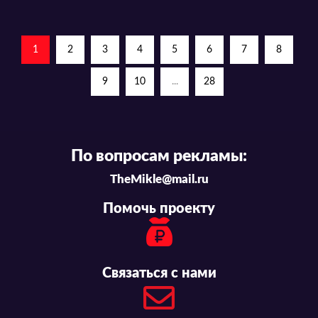
1
2
3
4
5
6
7
8
9
10
...
28
По вопросам рекламы:
TheMikle@mail.ru
Помочь проекту
Связаться с нами