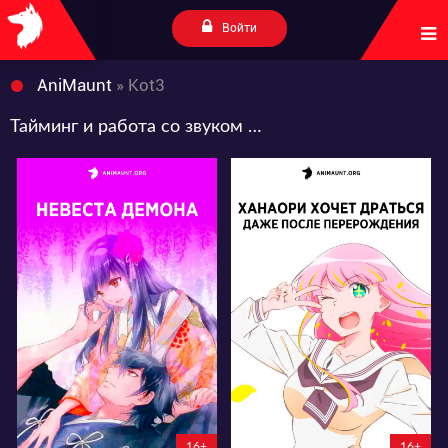
Войти
AniMaunt
» Kot3
Тайминг и работа со звуком от Kot3
16854
8317
48
26
16
11
6:14:12:56
6:13:57:56
16+
16+