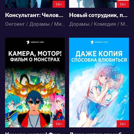
16+
16+
Консультант: Человек, пишущий о смерти
Новый сотрудник, председатель Кан
Онгоинг / Дорамы / Мистика
Дорамы / Комедия / Мистика / Фэнтези
7592
9687
65
34
78
31
16+
16+