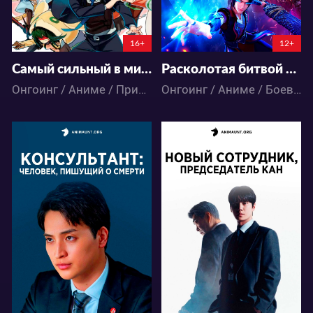
13:46:56
34:12:48:56
16+
12+
Самый сильный в мире заступник: Страна лабиринта и искатели приключений
Расколотая битвой синева небес 5
Онгоинг / Аниме / Приключения / Фэнтези / Экшен
Онгоинг / Аниме / Боевые искусства / Приключения / Экшен
6261
6014
44
15
58
21