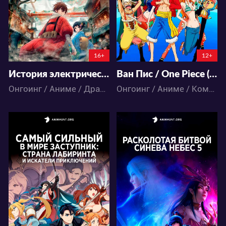
19
7
871
4813
13:43:56
12:43:56
16+
12+
История электричества в двадцатом веке
Ван Пис / One Piece (892-... В НАШЕЙ ОЗВУЧКЕ)
Онгоинг / Аниме / Драма / Исторический
Онгоинг / Аниме / Комедия / Приключения / Сёнэн / Фэнтези / Экшен
18448
338592
19
10
286
749