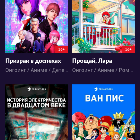
28
11
37
25
2:9:22:56
13:19:56
16+
16+
Призрак в доспехах
Прощай, Лара
Онгоинг / Аниме / Детектив / Психология / Триллер / Фантастика / Экшен
Онгоинг / Аниме / Романтика / Фэнтези
12126
2100883