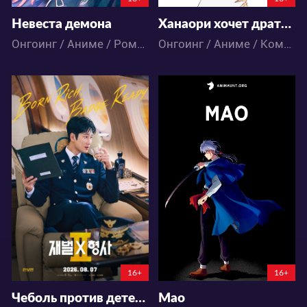
Невеста демона
Ханаори хочет драться даже после перерождения
Онгоинг / Аниме / Романтика / Фэнтези
Онгоинг / Аниме / Комедия / Романтика / Фэнтези
319
15980
2
2
104
53
6:14:12:56
6:8:58:56
16+
16+
Чеболь против детектива 2
Мао