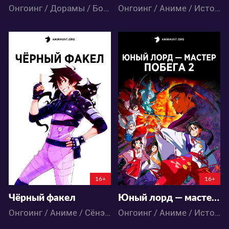
Онгоинг / Дорамы / Боевик / Комедия / Мистика / Триллер
Онгоинг / Аниме / Исторический / Сёнэн
11787
9410
24
11
20
3
6:12:55:56
5:14:10:56
16+
16+
Чёрный факел
Юный лорд — мастер побега 2
Онгоинг / Аниме / Сёнэн / Экшен
Онгоинг / Аниме / Исторический / Комедия / Приключения / Сёнэн