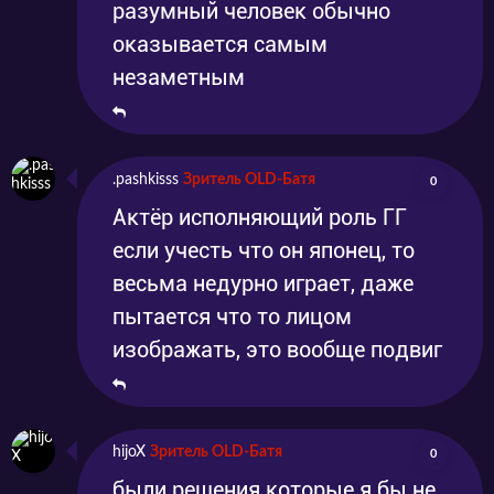
разумный человек обычно
оказывается самым
незаметным
.pashkisss
Зритель OLD-Батя
0
Актёр исполняющий роль ГГ
если учесть что он японец, то
весьма недурно играет, даже
пытается что то лицом
изображать, это вообще подвиг
hijoX
Зритель OLD-Батя
0
были решения которые я бы не