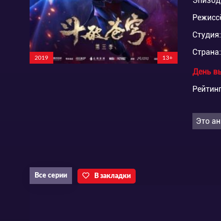
Эпизод
Режисс
Студия:
Страна:
2019
13+
День в
Рейтинг
Это ан
Все серии
В закладки