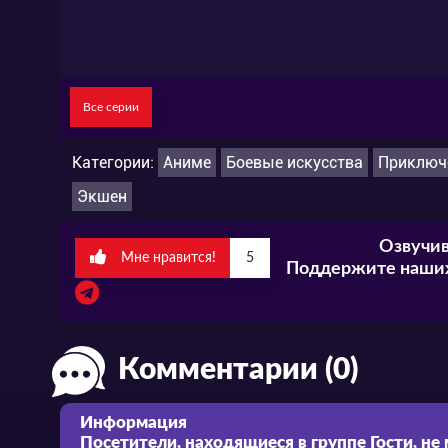
Все серии
Категории:
Аниме
Боевые искусства
Приключ
Экшен
Озвучив
Мне нравится!
5
Поддержите наших
Комментарии (0)
Информация
Посетители, находящиеся в группе
Гости
, не