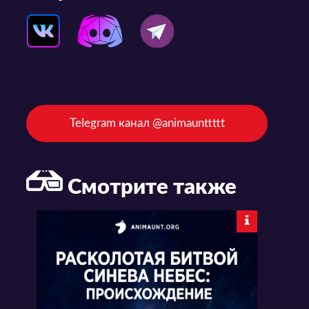
Telegram канал @animaunttttt
Смотрите также