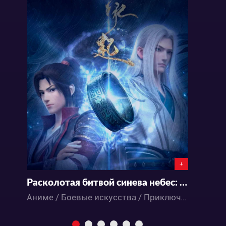
+
Расколотая битвой синева небес: Происхождение
Р
Аниме / Боевые искусства / Приключения / Романтика / Фэнтези / Экшен