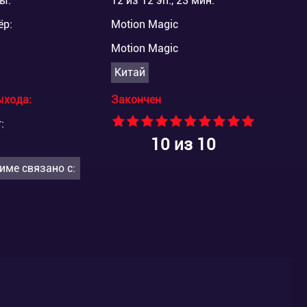
ы:
12 из 12 эп., 23 мин.
ёр:
Motion Magic
Motion Magic
Китай
ыхода:
Закончен
:
10
из 10
име связано с: