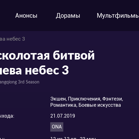
Анонсы
Дорамы
Мультфильм
ва небес 3
сколотая битвой
нева небес 3
ngqiong 3rd Season
Экшен, Приключения, Фэнтези,
Романтика, Боевые искусства
ыхода:
21.07.2019
ONA