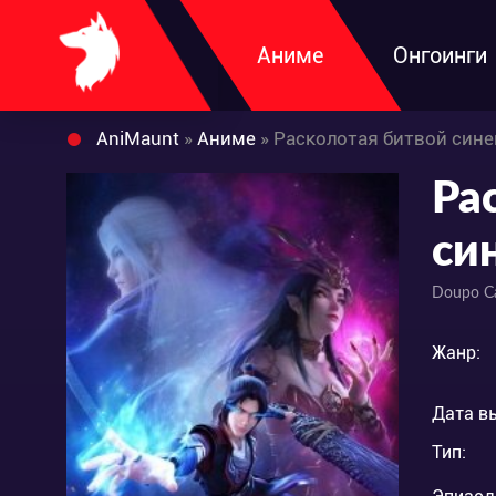
Аниме
Онгоинги
AniMaunt
»
Аниме
» Расколотая битвой сине
Ра
си
Doupo Ca
Жанр:
Дата в
Тип: