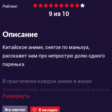
Рейтинг:
9
из 10
Описание
Китайское аниме, снятое по маньхуа,
расскажет нам про непростую долю одного
паренька.
В практически каждом аниме в жанре
фэнтези герой, живший неприметной жизнью
Развернуть
в настоящем мире, в другом измерение
становится сильнейшим магом или
Все озвучки
В закладки