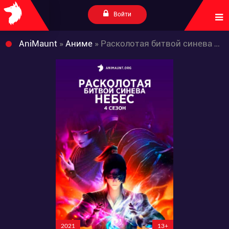
Войти
AniMaunt
»
Аниме
» Расколотая битвой синева небес 4
2021
13+