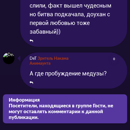
слили, факт вышел чудесным
но битва подкачала, доухан с
первой любовью тоже
забавный))
DeT
Зритель Накама
0
Анимаунта
А где пробуждение медузы?
Информация
Посетители, находящиеся в группе
Гости
, не
могут оставлять комментарии к данной
публикации.