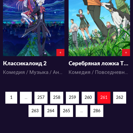
11261
10788
2
10
3
13
+
+
Классикалоид 2
Серебряная ложка ТВ-1
Комедия / Музыка / Аниме
Комедия / Повседневность / Сёнэн / Школа / Аниме
1
...
257
258
259
260
261
262
263
264
265
...
286