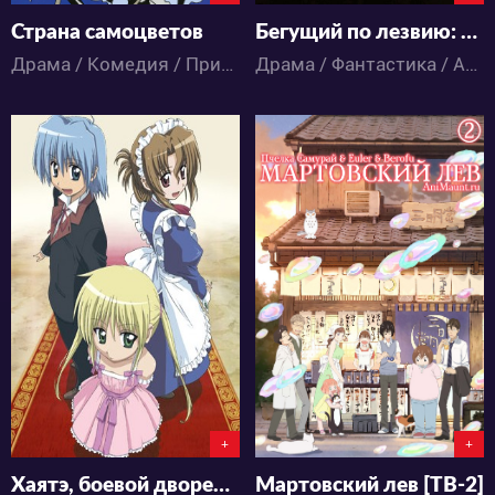
Страна самоцветов
Бегущий по лезвию: Помутнение 2022
Драма / Комедия / Приключения / Фантастика / Фэнтези / Аниме
Драма / Фантастика / Аниме
10506
12440
1
20
5
6
+
+
Хаятэ, боевой дворецкий [ТВ-1]
Мартовский лев [ТВ-2]