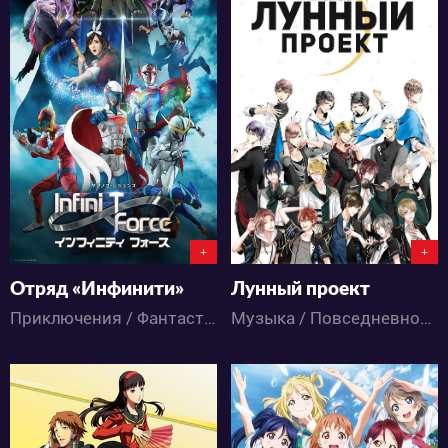
16276
12373
4
5
1
5
+
+
Отряд «Инфинити»
Лунный проект
Приключения / Фантастика / Аниме
Музыка / Повседневность / Аниме