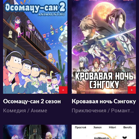
22226
33551
2
16
3
77
+
+
Осомацу-сан 2 сезон
Кровавая ночь Сэнгоку
Комедия / Аниме
Приключения / Романтика / Фэнтези / Аниме