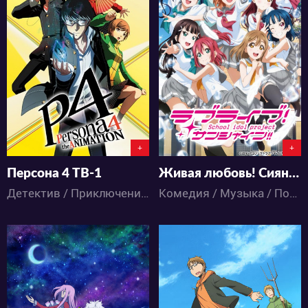
14946
11267
3
29
1
9
+
+
Персона 4 ТВ-1
Живая любовь! Сияние! (второй сезон)
Детектив / Приключения / Аниме
Комедия / Музыка / Повседневность / Аниме