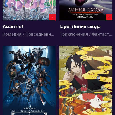
+
+
Амантю!
Гаро: Линия схода
Комедия / Повседневность / Сёнэн / Школа / Аниме
Приключения / Фантастика / Аниме
70158
25975
11
67
3
34