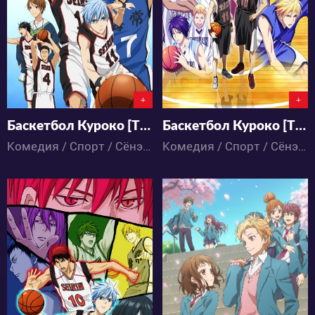
10
154
9
104
+
+
Баскетбол Куроко [ТВ-1]
Баскетбол Куроко [ТВ-3]
Комедия / Спорт / Сёнэн / Школа / Аниме
Комедия / Спорт / Сёнэн / Аниме
22551
39993
3
112
7
200