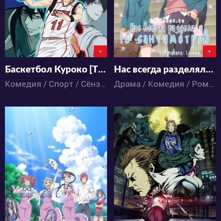
+
+
Баскетбол Куроко [ТВ-2]
Нас всегда разделяли 10 сантиметров
Комедия / Спорт / Сёнэн / Школа / Аниме
Драма / Комедия / Романтика / Школа / Аниме
9795
53145
3
11
9
88