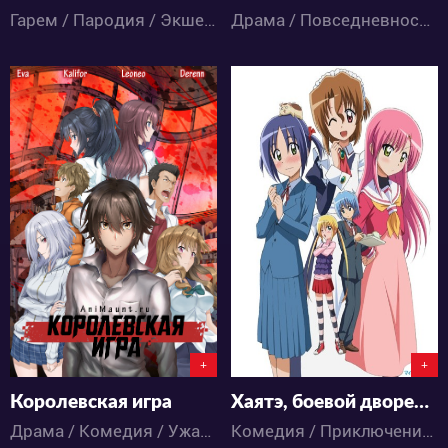
Гарем / Пародия / Экшен / Комедия / Повседневность / Романтика / Сёнэн / Аниме
Драма / Повседневность / Аниме
47920
6758
11
57
1
9
+
+
Королевская игра
Хаятэ, боевой дворецкий [ТВ-2]
Драма / Комедия / Ужасы / Школа / Аниме
Комедия / Приключения / Романтика / Сёнэн / Аниме