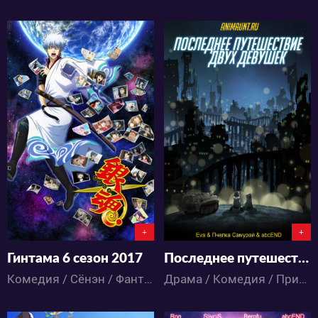
134330
31371
13
114
5
63
+
+
Гинтама 6 сезон 2017
Последнее путешествие двух девушек
Комедия / Сёнэн / Фантастика / Аниме
Драма / Комедия / Приключения / Аниме