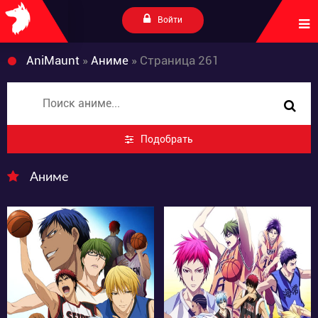
Войти
AniMaunt
»
Аниме
» Страница 261
Подобрать
Аниме
37415
23797