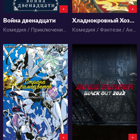
+
+
Война двенадцати
Хладнокровный Хозуки [ТВ-2]
Комедия / Приключения / Фэнтези / Аниме
Комедия / Фэнтези / Аниме
22132
21286
5
24
1
17
+
+