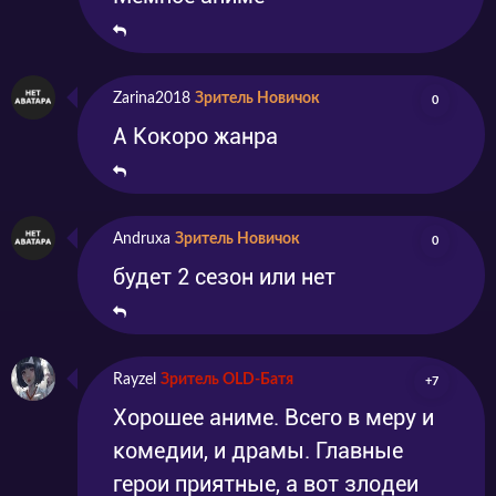
поднялся просто до небес. Что же она будет
делать? Как же продолжать дальше учится?
Почему такого ленивого и не понятного
Zarina2018
Зритель Новичок
0
преподавателя посоветовала самая
А Кокоро жанра
известная ведьма? Что здесь не так? Очень
много вопросов, но хорошо, что ответы на
них мы все таки узнаем если будем смотреть
Andruxa
Зритель Новичок
0
аниме «Хроники Акаши — худшего
будет 2 сезон или нет
магического преподавателя».
Rayzel
Зритель OLD-Батя
+7
Хорошее аниме. Всего в меру и
комедии, и драмы. Главные
герои приятные, а вот злодеи