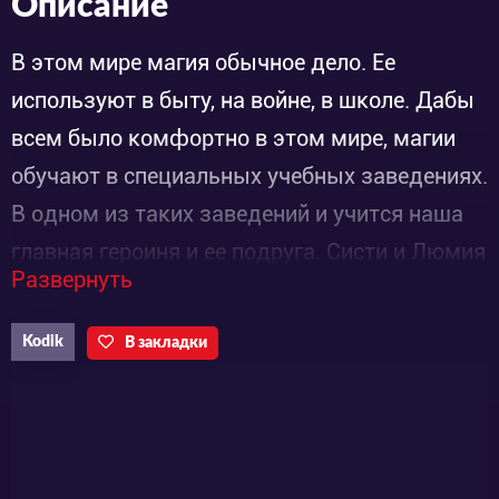
Описание
В этом мире магия обычное дело. Ее
используют в быту, на войне, в школе. Дабы
всем было комфортно в этом мире, магии
обучают в специальных учебных заведениях.
В одном из таких заведений и учится наша
главная героиня и ее подруга. Систи и Люмия
Развернуть
очень талантливые девочки и
выкладываются на полную, дабы постичь
Kodik
В закладки
магическое искусство в совершенстве и
раскрыть тайну «Великой крепости». «Что?
Что за «Великая Крепость» и какая еще ее
тайна?» - спросите вы. Предлагаю вам