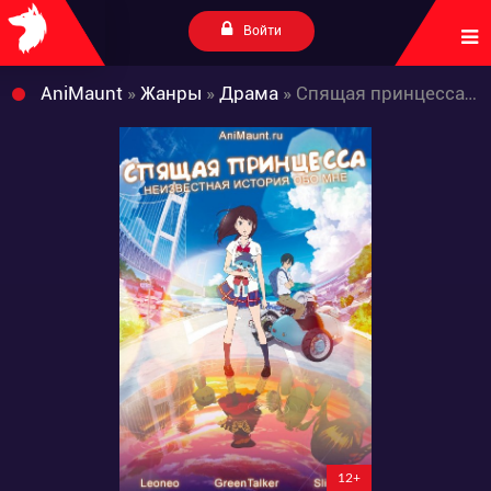
Войти
AniMaunt
»
Жанры
»
Драма
» Спящая принцесса: Неизвестная история обо мне
12+