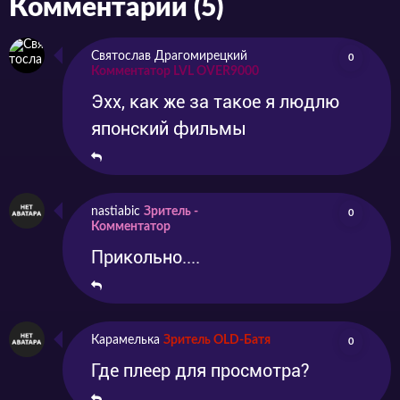
Комментарии (5)
Святослав Драгомирецкий
0
Комментатор LVL OVER9000
Эхх, как же за такое я людлю
японский фильмы
nastiabic
Зритель -
0
Комментатор
Прикольно....
Карамелька
Зритель OLD-Батя
0
Где плеер для просмотра?