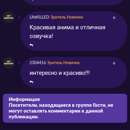
LifeKILLED
Зритель Новичок
0
Красивая анима и отличная
озвучка!
2304416
Зритель Новичок
0
интересно и красиво!!!
Информация
Посетители, находящиеся в группе
Гости
, не
могут оставлять комментарии к данной
публикации.