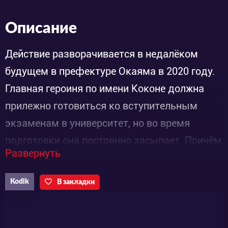
Описание
Действие разворачивается в недалёком
будущем в префектуре Окаяма в 2020 году.
Главная героиня по имени Коконе должна
прилежно готовиться ко вступительным
экзаменам в университет, но во время
подготовки она постоянно засыпает. Причём
Развернуть
сон не только отнимает бесценное время, но
и приносит странные грёзы, полные
Kodik
В закладки
удивительных боевых машин и намекающие
на некий семейный секрет многолетней
давности. Своего отца механика-хипстера,