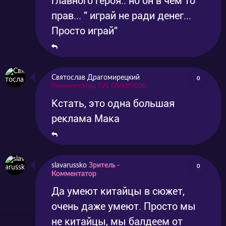
главного героя.. но он в чем то
прав... " играй не ради денег...
Просто играй"
Святослав Драгомирецкий
0
Комментатор LVL OVER9000
Кстать, это одна большая
реклама Мака
slavarussko
Зритель -
0
Комментатор
Да умеют китайцы в сюжет,
очень даже умеют. Просто мы
не китайцы, мы балдеем от