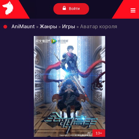
Войти
AniMaunt
»
Жанры
»
Игры
» Аватар короля
13+