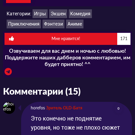
русском Вы сможете в нашем плеере в
лучшем качестве. Не пропустите появление
Категории:
Игры
Экшен
Комедия
серий на нашем сайте. Скриншоты:
Приключения
Фэнтези
Аниме
Мне нравится!
171
Озвучиваем для вас днем и ночью с любовью!
Поддержите наших дабберов комментарием, им
будет приятно! ^^
Комментарии (15)
horefos
Зритель OLD-Батя
0
Это конечно не поднятие
уровня, но тоже не плохо сюжет