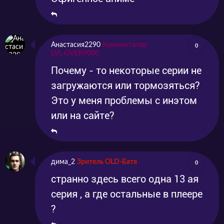
открыть душу перед незнакомыми людьми.
Посмотреть приключения парня и его
верного спутника вы можете на нашем сайте.
Анастасия2290
Комментатор
0
LVL OVER9000
Нацуме продолжает разыскивать духов,
Почему - то некоторые серии не
чтобы вернуть им свободу. Но за таким
загружаются или тормозяться?
мощным инструментом охотятся не только
Это у меня проблемы с инэтом
ёкаи, но и экзорцисты. Теперь ему предстоит
или на сайте?
узнать больше о Тетради и мире
экзорцизма.
дима_2
Зритель OLD-Батя
0
странно здесь всего одна 13 ая
серия , а где остальные в плеере
?