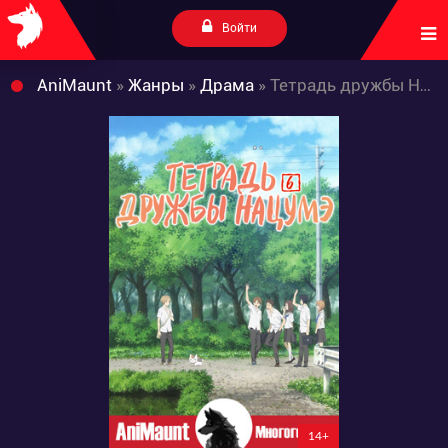
Войти
AniMaunt
»
Жанры
»
Драма
» Тетрадь дружбы Нацумэ 6
14+