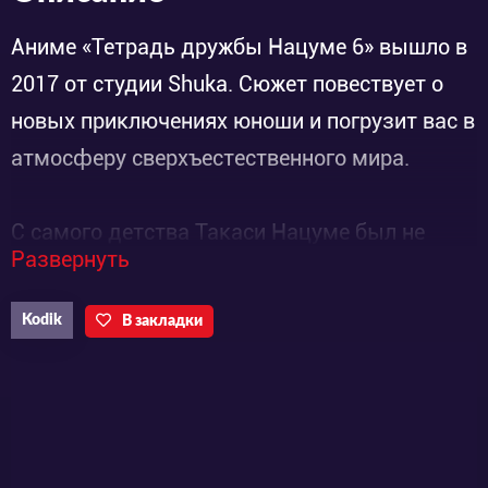
Аниме «Тетрадь дружбы Нацуме 6» вышло в
2017 от студии Shuka. Сюжет повествует о
новых приключениях юноши и погрузит вас в
атмосферу сверхъестественного мира.
С самого детства Такаси Нацуме был не
Развернуть
совсем обычным ребенком. Сам того не
желая, мальчик унаследовал особый дар от
Kodik
В закладки
бабушки. Он мог видеть, слышать и даже
общаться с различными духами,
призраками и демонами. По началу его
пугали следующие вещи — существа