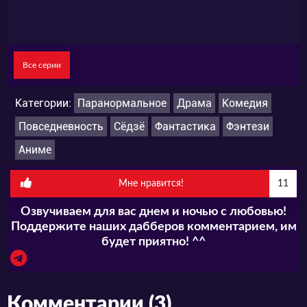
внимание серьезных игроков. Что среди
людей-магов, что среди духов хватает тех,
кто желает возвыситься за счет других,
Все серии
разумеется, с самыми «благородными»
целями. Куда ведут благие намерения, мы
Категории:
Паранормальное
Драма
Комедия
знаем, а что будут делать Нацумэ и его
Повседневность
Сёдзё
Фантастика
Фэнтези
друзья – скоро увидим!
Аниме
Мне нравится!
11
Озвучиваем для вас днем и ночью с любовью!
Поддержите наших дабберов комментарием, им
будет приятно! ^^
Комментарии (3)