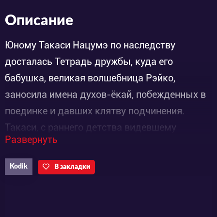
Описание
Юному Такаси Нацумэ по наследству
досталась Тетрадь дружбы, куда его
бабушка, великая волшебница Рэйко,
заносила имена духов-ёкай, побежденных в
поединке и давших клятву подчинения.
Такаси, с раннего детства видевшему
Развернуть
незримый мир, пришлось нелегко, но он
лучше распорядился своим даром. Даже
Kodik
В закладки
потеряв родителей, мальчик не озлобился, не
объявил себя избранным, не пытался кому-
то отомстить. Он стал помогать духам,