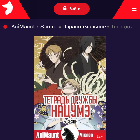
Войти
AniMaunt
»
Жанры
»
Паранормальное
» Тетрадь дружбы Нацумэ 5
12+