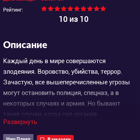
Рейтинг:
10
из 10
Описание
Каждый день в мире совершаются
злодеяния. Воровство, убийства, террор.
Зачастую, все вышеперечисленные угрозы
могут остановить полиция, спецназ, а в
некоторых случаях и армия. Но бывают
такие случаи, когда сил органов
Развернуть
правопорядка не хватает, чтобы поймать
преступника, и он продолжает
Наш Плеер
В закладки