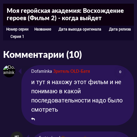
требует силы каждого героя. Однако, вместо
Моя геройская академия: Восхождение
объединения против злодеев, борцы со злом
героев (Фильм 2) - когда выйдет
решают начать употреблять новый наркотик,
Номер серии
Название
Дата выхода оригинала
Дата релиза
выкачивающий все суперспособности.
Серия 1
Комментарии (10)
Dofaminka
Зритель OLD-Батя
0
и тут я нахожу этот фильм и не
понимаю в какой
последовательности надо было
смотреть