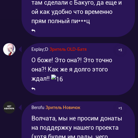
там сделали с Бакуго, да еще и
ой как удобно что временно
прям полный пи***ц
Explay;D
Зритель OLD-Батя
+1
О боже! Это она?! Это точно
она?! Как же я долго этого
ждал!!
Berofu
Зритель Новичок
+1
Волчата, мы не просим донаты
на поддержку нашего проекта
(хотя будем им рады, чего