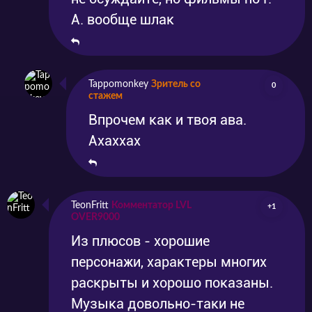
А. вообще шлак
Tappomonkey
Зритель со
0
стажем
Впрочем как и твоя ава.
Ахаххах
TeonFritt
Комментатор LVL
+1
OVER9000
Из плюсов - хорошие
персонажи, характеры многих
раскрыты и хорошо показаны.
Музыка довольно-таки не