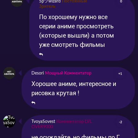
Spツwizard
Постоянный
0
Зритель
По хорошему нужно все
серии аниме просмотреть
(которые вышли) а потом
уже смотреть фильмы
Desori
Мощный Комментатор
+1
Хорошее аниме, интересное и
рисовка крутая !
TvoyaSovest
Комментатор LVL
-2
OVER9000
не осуждайте, но фильмы по Г.