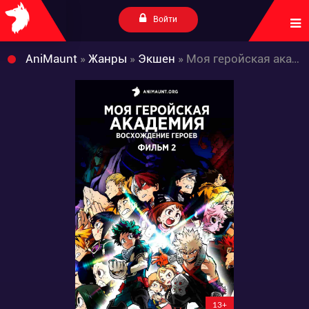
Войти
AniMaunt
»
Жанры
»
Экшен
» Моя геройская академия: Восхождение героев (Фильм 2)
13+