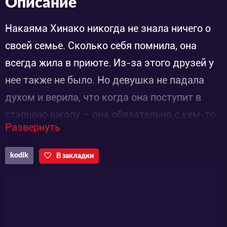
Описание
Накаяма Хинако никогда не знала ничего о
своей семье. Сколько себя помнила, она
всегда жила в приюте. Из-за этого друзей у
нее также не было. Но девушка не падала
духом и верила, что когда она поступит в
старшую школу – она обязательно с кем-то
Развернуть
подружиться. И вот, в тот момент, когда она
шла на свой первый урок в новой школе для
kodik
В закладки
девочек, она сталкивается с… братом-
близнецом! Оказывается да, есть человек
такой, только вот их разлучили сразу после
рождения, поэтому-то она и не знала ничего.