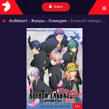
Войти
AniMaunt
»
Жанры
»
Комедия
» Боевой главарь банды: Девушка бьет парней
16+