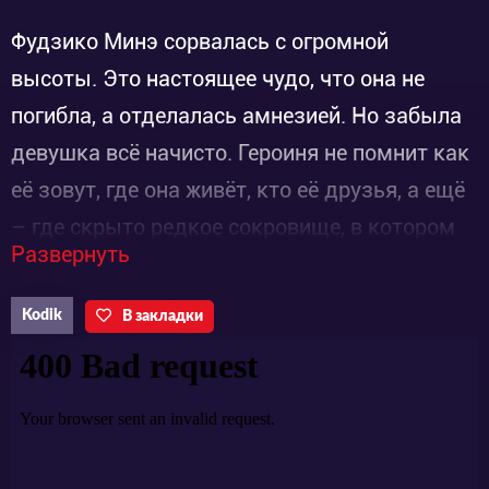
Фудзико Минэ сорвалась с огромной
высоты. Это настоящее чудо, что она не
погибла, а отделалась амнезией. Но забыла
девушка всё начисто. Героиня не помнит как
её зовут, где она живёт, кто её друзья, а ещё
– где скрыто редкое сокровище, в котором
Развернуть
заключена могущественная сила.
К слову, о его местонахождении только она и
Kodik
В закладки
знала. И теперь именитый искатель
редкостей Арсен просто обязан помочь
новой знакомой вернуть воспоминания.
Разумеется, в этой части нас снова ждут
увлекательные и захватывающие