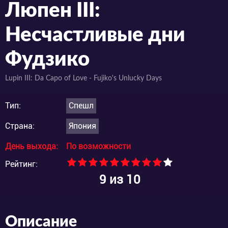
Люпен III:
Несчастливые дни
Фудзико
Lupin III: Da Capo of Love - Fujiko's Unlucky Days
Тип:
Спешл
Страна:
Япония
День выхода:
По возможности
Рейтинг:
9
из 10
Описание