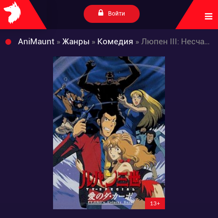
Войти
AniMaunt
»
Жанры
»
Комедия
» Люпен III: Несчастливые дни Фудзико
13+