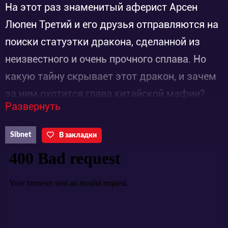
На этот раз знаменитый аферист Арсен
Люпен Третий и его друзья отправляются на
поиски статуэтки дракона, сделанной из
неизвестного и очень прочного сплава. Но
какую тайну скрывает этот дракон, и зачем
за ним охотится глава китайской мафии?
Развернуть
Впереди Люпена, как всегда, ожидают
приключения, погони, перестрелки, Фудзико-
Sibnet
В закладки
тян и неугомонный инспектор Дзэнигата.