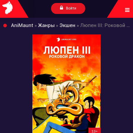
Войти
AniMaunt
»
Жанры
»
Экшен
» Люпен III: Роковой дракон
13+