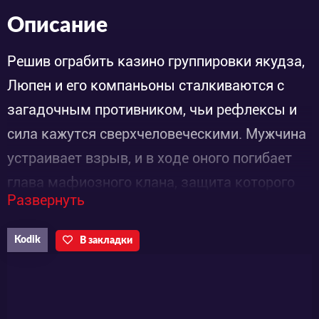
Описание
Решив ограбить казино группировки якудза,
Люпен и его компаньоны сталкиваются с
загадочным противником, чьи рефлексы и
сила кажутся сверхчеловеческими. Мужчина
устраивает взрыв, и в ходе оного погибает
глава мафиозного клана, защита которого
Развернуть
лежала на плечах Гоэмона. Убийца же
скрывается с места преступления,
Kodik
В закладки
признавшись, что его целью является Люпен.
Но самурай, честь которого пострадала, не
намерен отпускать наёмника