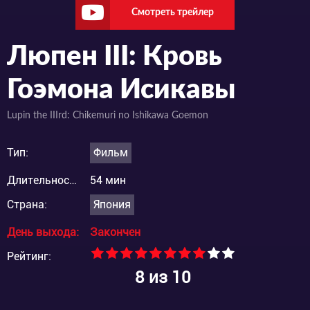
Смотреть трейлер
Люпен III: Кровь
Гоэмона Исикавы
Lupin the IIIrd: Chikemuri no Ishikawa Goemon
Тип:
Фильм
Длительность:
54 мин
Страна:
Япония
День выхода:
Закончен
Рейтинг:
8
из 10