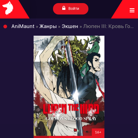
Войти
AniMaunt
»
Жанры
»
Экшен
» Люпен III: Кровь Гоэмона Исикавы
16+