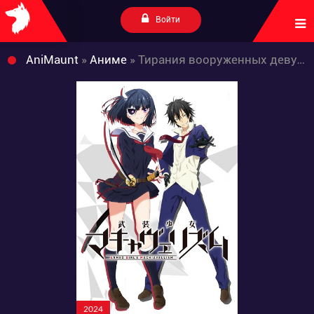
Войти
AniMaunt
»
Аниме
» Тирания вооруженных девушек
2024