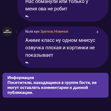
Нас обманули или только у
меня ова не робит
Коля кун
Зритель Новичок
-3
Аниме класс ну одном мнисус
озвучка плохая и кортинки не
показывает
Информация
Посетители, находящиеся в группе
Гости
, не
могут оставлять комментарии к данной
публикации.