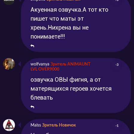
Акуенная озвучка.А тот кто
пишет что маты эт
хрень.Нихрена вы не
понимаете!!!
wolfvanya
Зритель ANIMAUNT
-3
LVL OVER9000
озвучка ОВЫ фигня, а от
матерящихся героев хочется
блевать
Malss
Зритель Новичок
-1