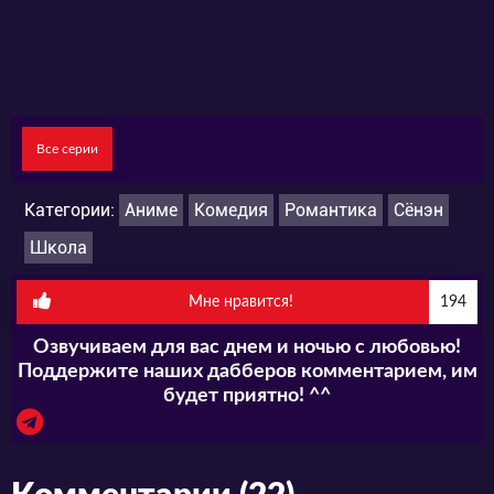
Команда Animaunt.ru считает что
определенно стоит, так как вас ждет много
интересных «вот-это-поворотов».
Все серии
Категории:
Аниме
Комедия
Романтика
Сёнэн
Школа
Мне нравится!
194
Озвучиваем для вас днем и ночью с любовью!
Поддержите наших дабберов комментарием, им
будет приятно! ^^