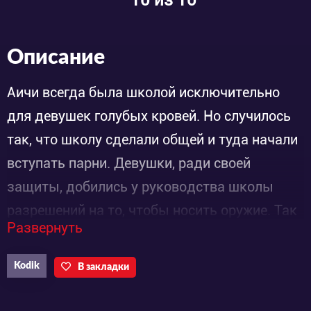
Описание
Аичи всегда была школой исключительно
для девушек голубых кровей. Но случилось
так, что школу сделали общей и туда начали
вступать парни. Девушки, ради своей
защиты, добились у руководства школы
разрешений на то, чтобы носить оружие. Так
Развернуть
что если вы попадете в эту школу и идя по
коридору увидите школьницу с битой, то это
Kodik
В закладки
нормально. Помимо этого был образована
«Пятерка мечей» которая была призвана