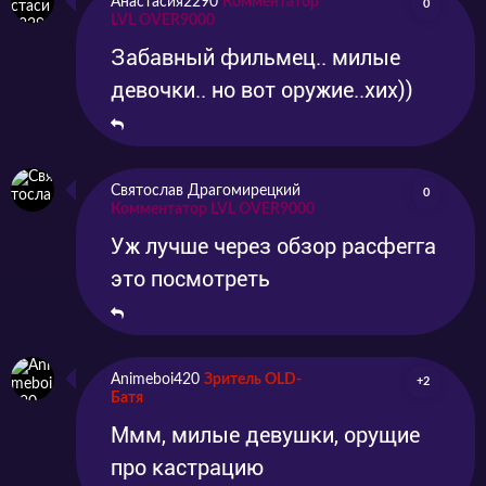
Анастасия2290
Комментатор
0
LVL OVER9000
Забавный фильмец.. милые
девочки.. но вот оружие..хих))
Святослав Драгомирецкий
0
Комментатор LVL OVER9000
Уж лучше через обзор расфегга
это посмотреть
Animeboi420
Зритель OLD-
+2
Батя
Ммм, милые девушки, орущие
про кастрацию