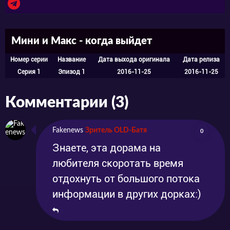
с обидным прозвищем покончено. Однако
нужда заставляет Ся Силин устроиться на
работу, тут то и начинаются ее настоящие
Мини и Макс - когда выйдет
приключения!
Номер серии
Название
Дата выхода оригинала
Дата релиза
Серия 1
Эпизод 1
2016-11-25
2016-11-25
Комментарии (3)
Fakenews
Зритель OLD-Батя
0
Знаете, эта дорама на
любителя скоротать время
отдохнуть от большого потока
информации в других дорках:)