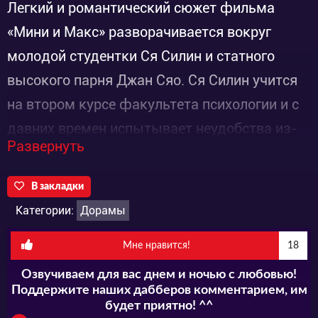
Легкий и романтический сюжет фильма
«Мини и Макс» разворачивается вокруг
молодой студентки Ся Силин и статного
высокого парня Джан Сяо. Ся Силин учится
на втором курсе факультета психологии и с
давних времен испытывает неудобства из-
Развернуть
за маленького роста. На факультете ей даже
дали обидное прозвище «Мини»! Пытаясь
В закладки
хоть как-то исправить свою репутацию, Ся
Категории:
Дорамы
Силин решает стать «выше» остальных в
учебе, спортивных играх и различных
Мне нравится!
18
студенческих общественных мероприятиях.
Озвучиваем для вас днем и ночью с любовью!
Поддержите наших дабберов комментарием, им
В один момент ей все это удается, и кажется,
будет приятно! ^^