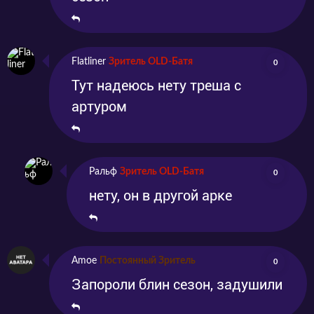
мнением и впечатлениями в комментариях.
Flatliner
Зритель OLD-Батя
0
Тут надеюсь нету треша с
артуром
Ральф
Зритель OLD-Батя
0
нету, он в другой арке
Amoe
Постоянный Зритель
0
Запороли блин сезон, задушили