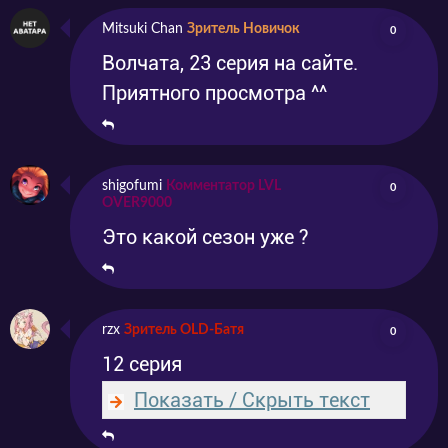
Mitsuki Chan
Зритель Новичок
0
Волчата, 23 серия на сайте.
Приятного просмотра ^^
shigofumi
Комментатор LVL
0
OVER9000
Это какой сезон уже ?
rzx
Зритель OLD-Батя
0
12 серия
Показать / Скрыть текст