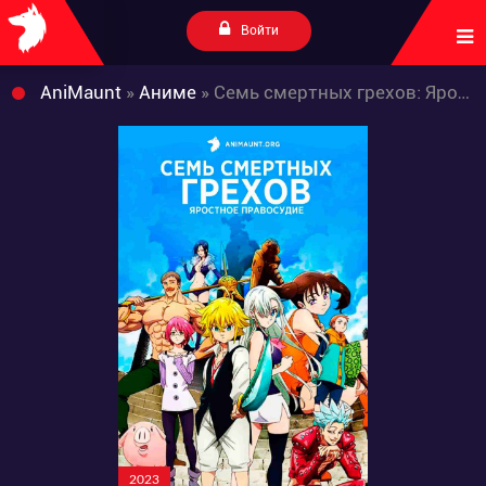
Войти
AniMaunt
»
Аниме
» Семь смертных грехов: Яростное правосудие
2023