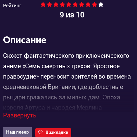
Рейтинг:
9
из 10
Описание
Сюжет фантастического приключенческого
аниме «Семь смертных грехов: Яростное
правосудие» переносит зрителей во времена
средневековой Британии, где доблестные
рыцари сражались за милых дам. Эпоха
короля Артура и чародея Мерлина
Развернуть
безусловно интригует.
Наш плеер
В закладки