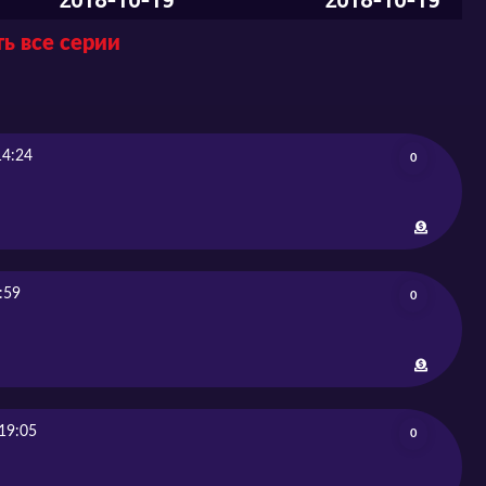
2018-10-19
2018-10-19
ь все серии
City
2018-10-26
2018-10-26
2018-11-03
2018-11-09
14:24
0
2018-11-16
2018-11-23
2018-11-30
:59
0
2018-12-07
2018-12-14
2018-12-21
19:05
0
2018-12-28