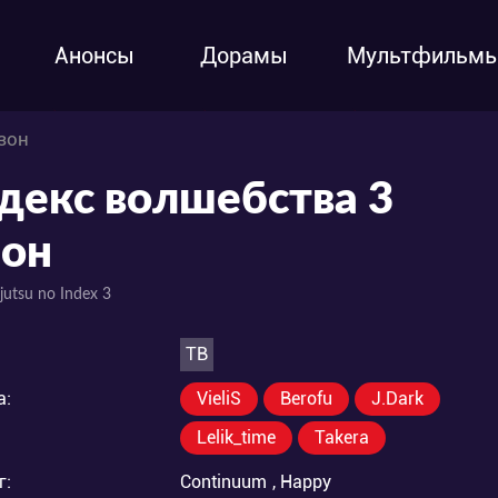
Анонсы
Дорамы
Мультфильм
зон
декс волшебства 3
зон
jutsu no Index 3
ТВ
а:
VieliS
Berofu
J.Dark
Lelik_time
Takera
г:
Continuum
,
Happy