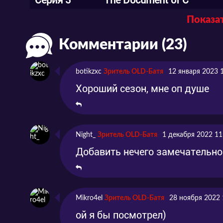
Серия 3
The Document of C
Показат
Серия 4
The Dark Side of Academy 
Комментарии (23)
Серия 5
Dark Matter
Серия 6
botikzxc
Зритель OLD-Батя
12 января 2023 
Серия 7
Хороший сезон, мне оп душе
Серия 8
Серия 9
Night_
Зритель OLD-Батя
1 декабря 2022 11
Добавить нечего замечательно
Серия 10
Серия 11
Серия 12
Mikro4el
Зритель OLD-Батя
28 ноября 2022 
ой я бы посмотрел)
Серия 13