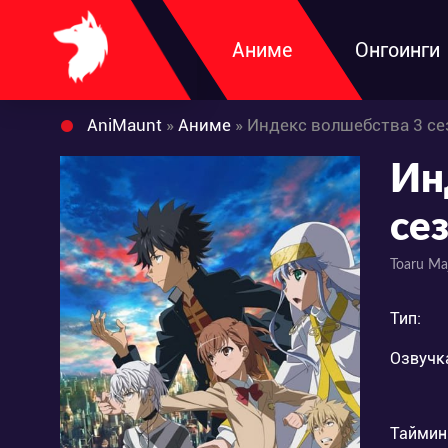
Аниме
Онгоинги
AniMaunt
»
Аниме
» Индекс волшебства 3 се
Ин
се
Toaru Ma
Тип:
Озвучк
Таймин