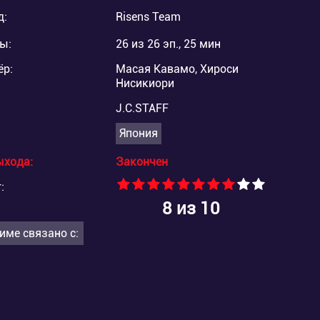
д:
Risens Team
ы:
26 из 26 эп., 25 мин
ёр:
Масая Кавамо, Хироси
Нисикиори
J.C.STAFF
Япония
ыхода:
Закончен
:
8
из 10
име связано с: