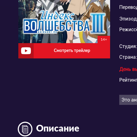
Перево
Эпизод
Режисс
14+
Студия:
Смотреть трейлер
Страна:
День в
Рейтинг
Это ан
Описание