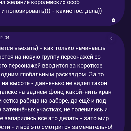
ил желание королевских особ
 попозировать))) - какие гос. дела))
12:04
0
ается въехать) - как только начинаешь
ется на новую группу персонажей со
ого персонажей вводится за короткое
т одним глобальным раскладом. За то
а высоте - давненько не видел такой
далеке на заднем фоне, какой-нить кран
 сетка рабица на заборе, да ещё и под
в затеннёных участках, не поленились и
е запарились всё это делать - зато мир
сти - и всё это смотрится замечательно!