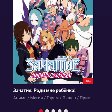
18+
Зачатие: Роди мне ребёнка!
Д
Аниме / Магия / Гарем / Экшен / Приключения / Романтика / Фэнтези
А