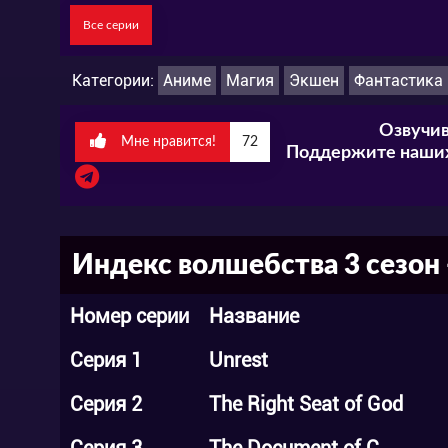
Все серии
Категории:
Аниме
Магия
Экшен
Фантастика
Озвучив
Мне нравится!
72
Поддержите наших
Индекс волшебства 3 сезон 
Номер серии
Название
Серия 1
Unrest
Серия 2
The Right Seat of God