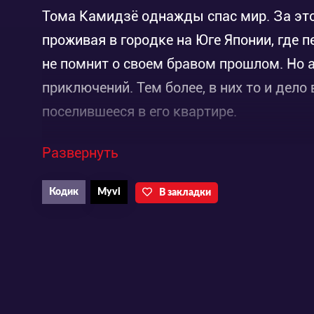
Тома Камидзё однажды спас мир. За это 
проживая в городке на Юге Японии, где 
не помнит о своем бравом прошлом. Но 
приключений. Тем более, в них то и дело
поселившееся в его квартире.
Развернуть
Заговорщики, коварные клирики, таинст
ученые – с кем только не встречался гла
Кодик
Myvi
В закладки
будто все так или иначе желают изменит
Смотрите аниме «Индекс волшебства 3 се
сумеет ли Тома в очередной раз спасти п