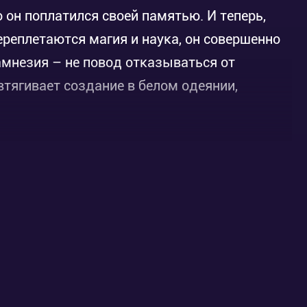
он поплатился своей памятью. И теперь,
переплетаются магия и наука, он совершенно
амнезия – не повод отказываться от
 втягивает создание в белом одеянии,
венные книги, английские рыцари и злобные
вный герой в первых двух частях! Кажется,
ь или уничтожить человечество.
зон» онлайн уже этой осенью и узнаете,
ланету от гибели.