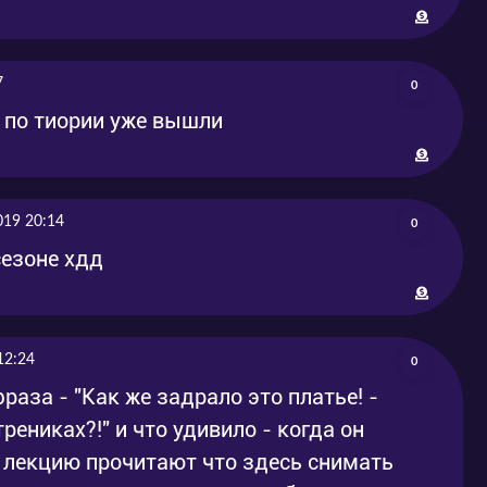
7
0
и по тиории уже вышли
019 20:14
0
сезоне хдд
12:24
0
раза - "Как же задрало это платье! -
трениках?!" и что удивило - когда он
 лекцию прочитают что здесь снимать