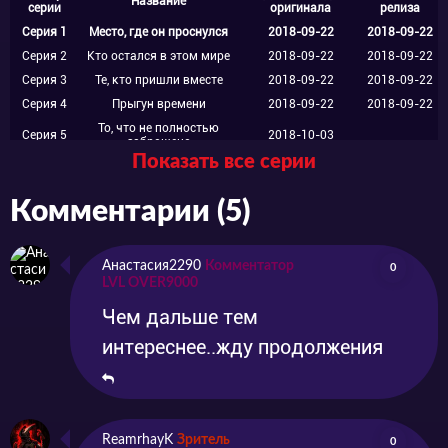
Название
серии
оригинала
релиза
Серия 1
Место, где он проснулся
2018-09-22
2018-09-22
Серия 2
Кто остался в этом мире
2018-09-22
2018-09-22
Серия 3
Те, кто пришли вместе
2018-09-22
2018-09-22
Серия 4
Прыгун времени
2018-09-22
2018-09-22
То, что не полностью
Серия 5
2018-10-03
заброшено
Показать все серии
Серия 6
2018-10-10
Серия 7
2018-10-17
Комментарии (5)
Серия 8
2018-10-24
Серия 9
2018-10-31
Серия 10
2018-11-07
Анастасия2290
Комментатор
0
LVL OVER9000
Серия 11
2018-11-14
Серия 12
2018-11-21
Чем дальше тем
интереснее..жду продолжения
ReamrhayK
Зритель
0