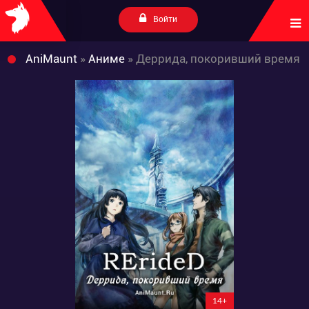
Войти
AniMaunt
»
Аниме
» Деррида, покоривший время
14+