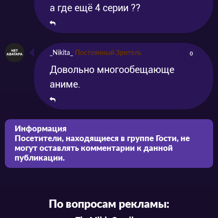
а где ещё 4 серии ??
_Nikita_
Постоянный Зритель
0
Довольно многообещающе
аниме.
Информация
Посетители, находящиеся в группе
Гости
, не
могут оставлять комментарии к данной
публикации.
По вопросам рекламы: