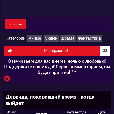
победу?
Смотрите премьеру аниме «Деррида,
Все серии
покоривший время» онлайн на нашем сайте
уже этой осенью.
Категории:
Аниме
Экшен
Драма
Фантастика
Мне нравится!
38
Озвучиваем для вас днем и ночью с любовью!
Поддержите наших дабберов комментарием, им
будет приятно! ^^
Деррида, покоривший время - когда
выйдет
Номер
Дата выхода
Дата