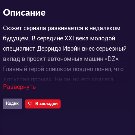
Описание
Сюжет сериала развивается в недалеком
будущем. В середине XXI века молодой
специалист Деррида Ивэйн внес серьезный
вклад в проект автономных машин «DZ».
Главный герой слишком поздно понял, что
допустил промах. Ни он, ни его коллега
Развернуть
Нэйтан Билштайн,не сумели предотвратить
трагедию. Более того, не понимая, насколько
Кодик
В закладки
плохо обстоят дела, они даже не попытались
этого сделать.