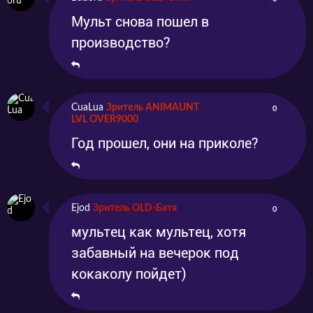
Мульт снова пошел в
производство?
CuaLua
Зритель ANIMAUNT
0
LVL OVER9000
Год прошел, они на приколе?
Ejod
Зритель OLD-Батя
0
мультец как мультец, хотя
забавный на вечерок под
кокаколу пойдет)