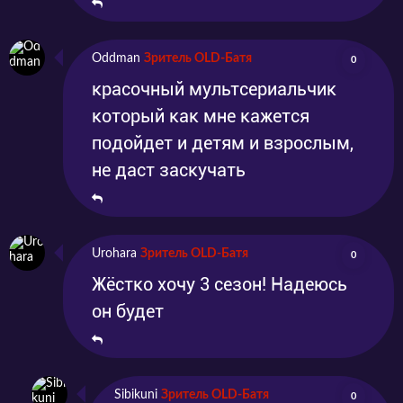
Oddman
Зритель OLD-Батя
0
красочный мультсериальчик
который как мне кажется
подойдет и детям и взрослым,
не даст заскучать
Urohara
Зритель OLD-Батя
0
Жёстко хочу 3 сезон! Надеюсь
он будет
Sibikuni
Зритель OLD-Батя
0