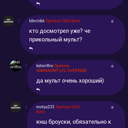
blinchikk
Зритель OLD-Батя
0
кто досмотрел уже? че
прикольный мульт?
ketorrRro
Зритель
0
ANIMAUNT LVL OVER9000
да мульт очень хороший)
motya233
Зритель OLD-
0
Батя
кнш броуски, обязательно к