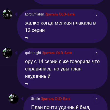
LordOfFallen
Зритель OLD-Батя
0
жалко когда мелкая плакала в
12 серии
quiet night
Зритель OLD-Батя
0
ору с 14 серии я же говорила что
справилась, но увы план
неудачный
Strein
Зритель OLD-Батя
0
План почти удачный был,