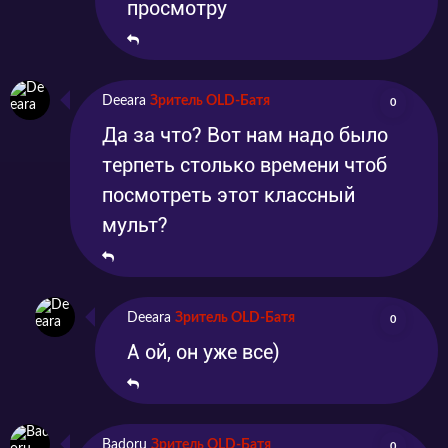
просмотру
Deeara
Зритель OLD-Батя
0
Да за что? Вот нам надо было
терпеть столько времени чтоб
посмотреть этот классный
мульт?
Deeara
Зритель OLD-Батя
0
А ой, он уже все)
Badoru
Зритель OLD-Батя
0