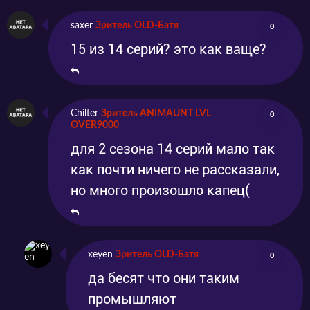
saxer
Зритель OLD-Батя
0
15 из 14 серий? это как ваще?
Chilter
Зритель ANIMAUNT LVL
0
OVER9000
для 2 сезона 14 серий мало так
как почти ничего не рассказали,
но много произошло капец(
xeyen
Зритель OLD-Батя
0
да бесят что они таким
промышляют