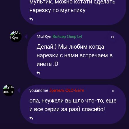
мультик. можно кстати сделать
нарезку по мультику
MiafKyn
Войсер Овер Lvl
+1
Делай:) Мы любим когда
нарезки с нами встречаем в
инете :D
youandme
Зритель OLD-Батя
0
опа, неужели вышло что-то, еще
и все серии за раз) спасибо!