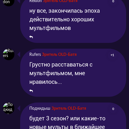
Reidon
Зритель OLD-Батя
0
ну все, закончилась эпоха
действительно хороших
мультфильмов
Rufers
Зритель OLD-Батя
+1
Грустно расставаться с
мультфильмом, мне
нравилось...
Подкидыш
Зритель OLD-Батя
0
будет 3 сезон? или какие-то
новые мульты в ближайшее