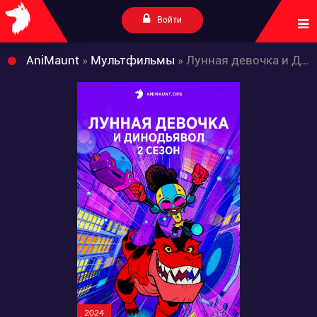
Войти
AniMaunt
»
Мультфильмы
» Лунная девочка и ДиноДьявол 2 сезон
2024