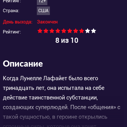
Рейтинг:
12+
Страна:
США
День выхода:
Закончен
Рейтинг:
8
из 10
Описание
Когда Лунелле Лафайет было всего
тринадцать лет, она испытала на себе
действие таинственной субстанции,
создающих суперлюдей. После «общения» с
такой сущностью, в героине открылись
огромные силы, которые она хочет