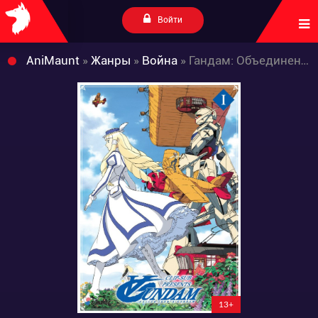
Войти
AniMaunt
»
Жанры
»
Война
» Гандам: Объединение
13+