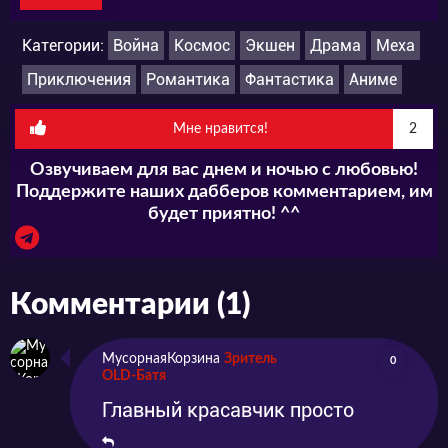
Категории:
Война
Космос
Экшен
Драма
Меха
Приключения
Романтика
Фантастика
Аниме
Мне нравится!
2
Озвучиваем для вас днем и ночью с любовью!
Поддержите наших дабберов комментарием, им
будет приятно! ^^
Комментарии (1)
МусорнаяКорзина
Зритель
0
OLD-Батя
Главный красавчик просто