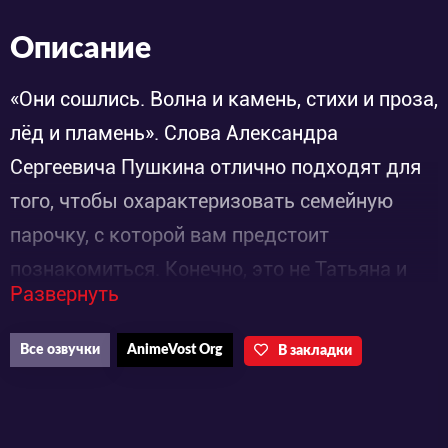
Описание
«Они сошлись. Волна и камень, стихи и проза,
лёд и пламень». Слова Александра
Сергеевича Пушкина отлично подходят для
того, чтобы охарактеризовать семейную
парочку, с которой вам предстоит
познакомиться. Конечно, это не Татьяна и
Развернуть
Евгений. Это куда более забавные
персонажи, которые, к тому же, умудрились
Все озвучки
AnimeVost Org
В закладки
крепко друг друга полюбить.
Удивительно, как такая парочка вообще