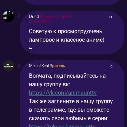
Drind
Комментатор LVL
+1
OVER9000
Советую к просмотру,очень
ламповое и классное аниме)
MikhailKehl
Зритель
0
Волчата, подписывайтесь на
нашу группу вк:
https://vk.com/animaunttv
Так же загляните в нашу группу
в телеграмме, где вы сможете
скачать свои любимые серии:
https://tele.gg/animaunttv