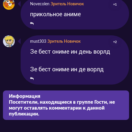
Novecolen
Зритель Новичок
+1
прикольное аниме
must303
Зритель Новичок
+2
Зе бест ониме ин день ворлд
Зе бест ониме ин де ворлд
Информация
Посетители, находящиеся в группе
Гости
, не
могут оставлять комментарии к данной
публикации.