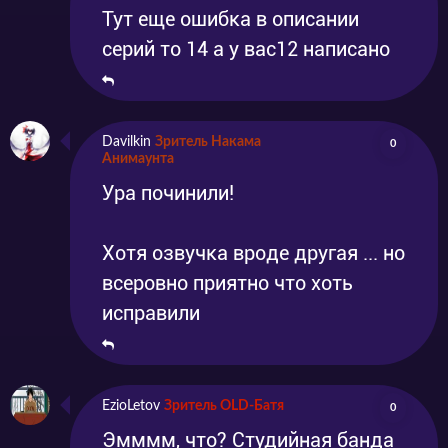
Тут еще ошибка в описании
серий то 14 а у вас12 написано
Davilkin
Зритель Накама
0
Анимаунта
Ура починили!
Хотя озвучка вроде другая ... но
всеровно приятно что хоть
исправили
EzioLetov
Зритель OLD-Батя
0
Эмммм, что? Студийная банда