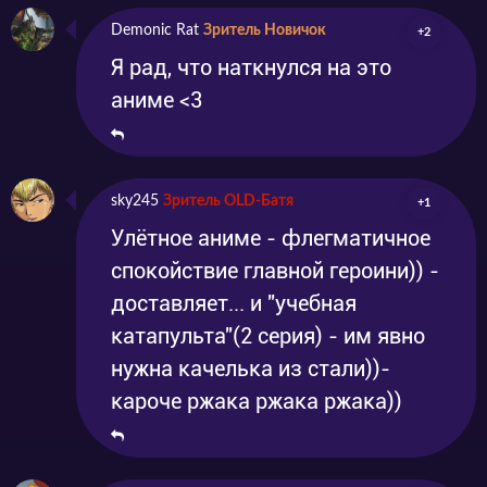
Demonic Rat
Зритель Новичок
+2
Я рад, что наткнулся на это
аниме <3
sky245
Зритель OLD-Батя
+1
Улётное аниме - флегматичное
спокойствие главной героини)) -
доставляет... и "учебная
катапульта"(2 серия) - им явно
нужна качелька из стали))-
кароче ржака ржака ржака))