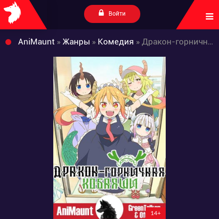
Войти
AniMaunt
»
Жанры
»
Комедия
» Дракон-горничная Кобаяши
14+