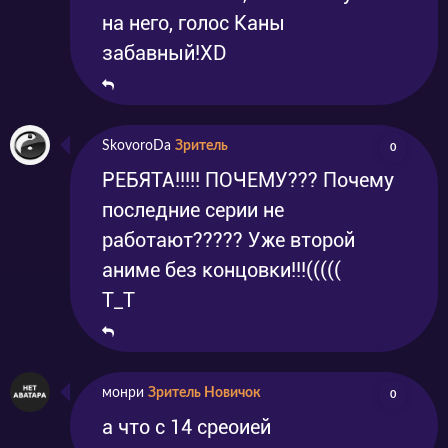
на него, голос Каны
забавный!XD
SkovoroDa
Зритель
0
РЕБЯТА!!!!! ПОЧЕМУ??? Почему
последние серии не
работают????? Уже второй
аниме без концовки!!!(((((
Т_Т
монри
Зритель Новичок
0
а что с 14 среоией