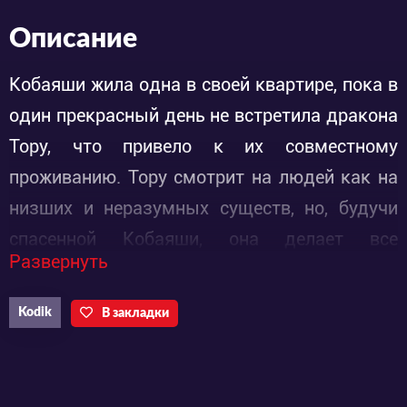
Описание
Кобаяши жила одна в своей квартире, пока в
один прекрасный день не встретила дракона
Тору, что привело к их совместному
проживанию. Тору смотрит на людей как на
низших и неразумных существ, но, будучи
спасенной Кобаяши, она делает все
Развернуть
возможное, чтобы вернуть долг за свое
спасение, хотя у нее не все
Kodik
В закладки
получается.Мифическая повседневная
комедия об офисной леди, живущей с
девушкой-драконом.