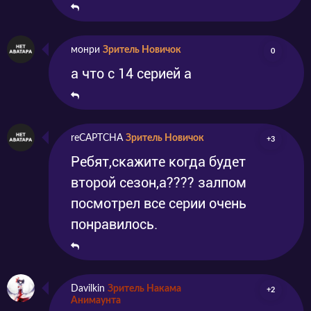
монри
Зритель Новичок
0
а что с 14 серией а
reCAPTCHA
Зритель Новичок
+3
Ребят,скажите когда будет
второй сезон,а???? залпом
посмотрел все серии очень
понравилось.
Davilkin
Зритель Накама
+2
Анимаунта