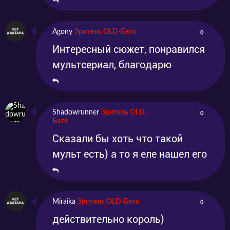
Agony
Зритель OLD-Батя
0
Интересный сюжет, понравился
мультсериал, благодарю
Shadowrunner
Зритель OLD-
0
Батя
Сказали бы хоть что такой
мульт есть) а то я еле нашел его
Miraika
Зритель OLD-Батя
0
действительно король)