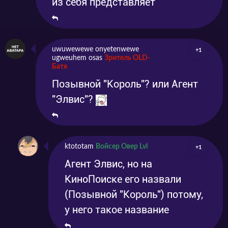
из себя представляет
uwuwewewe onyetenwewe
+1
ugweuhem osas
Зритель OLD-
Батя
Позывной "Король"? или Агент
"Элвис"?
ktototam
Войсер Овер Lvl
+1
Агент Элвис, но на
КиноПоиске его назвали
(Позывной "Король") потому,
у него такое название