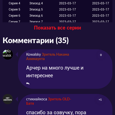
Серия 4
Эпизод 4
2023-03-17
2023-03-17
Серия 5
Эпизод 5
2023-03-17
2023-03-17
Серия 6
Эпизод 6
2023-03-17
2023-03-17
Серия 7
Эпизод 7
2023-03-17
2023-03-17
Показать все серии
Серия 8
Эпизод 8
2023-03-17
2023-03-17
Серия 9
Эпизод 9
2023-03-17
2023-03-17
Комментарии (35)
Серия 10
Эпизод 10
2023-03-17
2023-03-17
Kowalsky
Зритель Накама
0
Анимаунта
Арчер на много лучше и
интереснее
стикиайкоса
Зритель OLD-
+1
Батя
спасибо за озвучку, пора