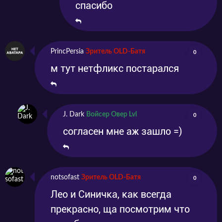
спасибо
PrincPersia
Зритель OLD-Батя
0
м тут нетфликс постарался
J. Dark
Войсер Овер Lvl
0
согласен мне аж зашло =)
notsofast
Зритель OLD-Батя
0
Лео и Синичка, как всегда
прекрасно, ща посмотрим что