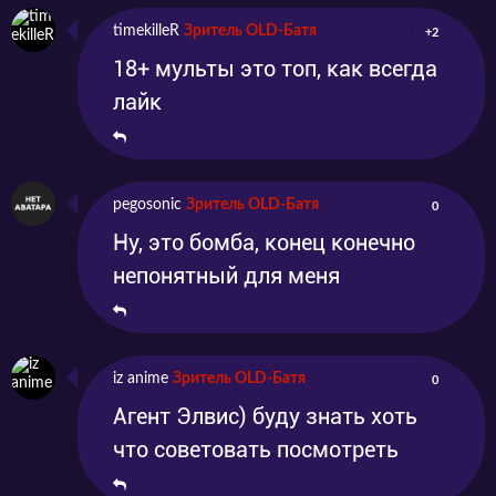
timekilleR
Зритель OLD-Батя
+2
18+ мульты это топ, как всегда
лайк
pegosonic
Зритель OLD-Батя
0
Ну, это бомба, конец конечно
непонятный для меня
iz anime
Зритель OLD-Батя
0
Агент Элвис) буду знать хоть
что советовать посмотреть