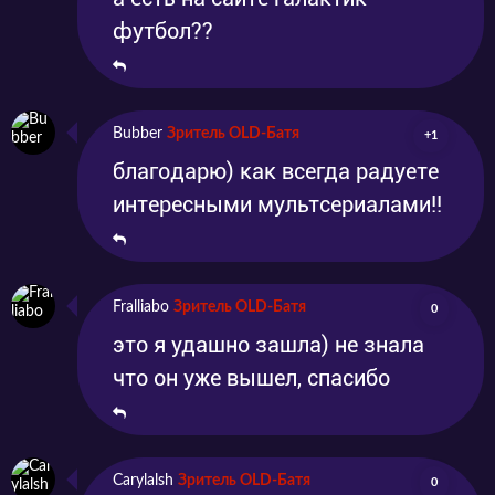
футбол??
Bubber
Зритель OLD-Батя
+1
благодарю) как всегда радуете
интересными мультсериалами!!
Fralliabo
Зритель OLD-Батя
0
это я удашно зашла) не знала
что он уже вышел, спасибо
Carylalsh
Зритель OLD-Батя
0