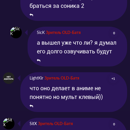
браться за соника 2
SicK
Зритель OLD-Батя
0
а вышел уже что ли? я думал
его долго озвучивать будут
LightKir
Зритель OLD-Батя
+1
что оно делает в аниме не
понятно но мульт клевый))
SitX
Зритель OLD-Батя
0