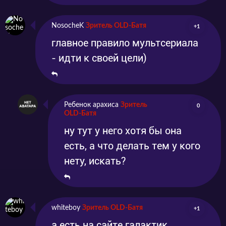
NosocheK
Зритель OLD-Батя
+1
главное правило мультсериала
- идти к своей цели)
Ребенок арахиса
Зритель
0
OLD-Батя
ну тут у него хотя бы она
есть, а что делать тем у кого
нету, искать?
whiteboy
Зритель OLD-Батя
+1
а есть на сайте галактик