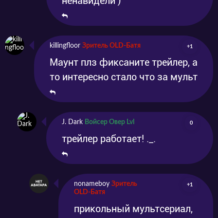
ненавидели )
killingfloor
Зритель OLD-Батя
+1
Маунт плз фиксаните трейлер, а
то интересно стало что за мульт
J. Dark
Войсер Овер Lvl
0
трейлер работает! ._.
nonameboy
Зритель
+1
OLD-Батя
прикольный мультсериал,