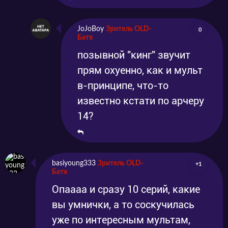
JoJoBoy
Зритель OLD-
0
Батя
позывной "кинг" звучит
прям охуенно, как и мульт
в-принципе, что-то
известно кстати по арчеру
14?
basiyoung333
Зритель OLD-
+1
Батя
Опаааа и сразу 10 серий, какие
вы умнички, а то соскучилась
уже по интересным мультам,