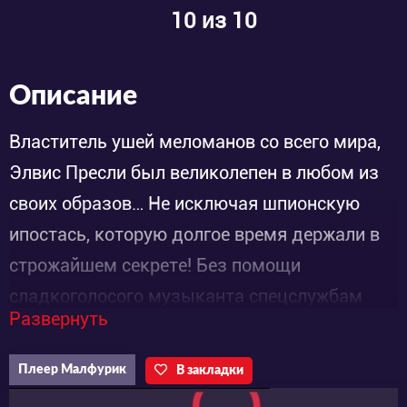
10
из 10
Описание
Властитель ушей меломанов со всего мира,
Элвис Пресли был великолепен в любом из
своих образов… Не исключая шпионскую
ипостась, которую долгое время держали в
строжайшем секрете! Без помощи
сладкоголосого музыканта спецслужбам
Развернуть
оказалось непросто одолеть суровые и
злобные силы, представляющие огромную
Плеер Малфурик
В закладки
угрозу государственной безопасности.