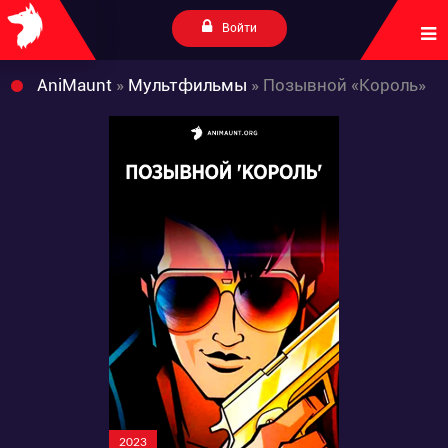
Войти
AniMaunt
»
Мультфильмы
» Позывной «Король»
2023