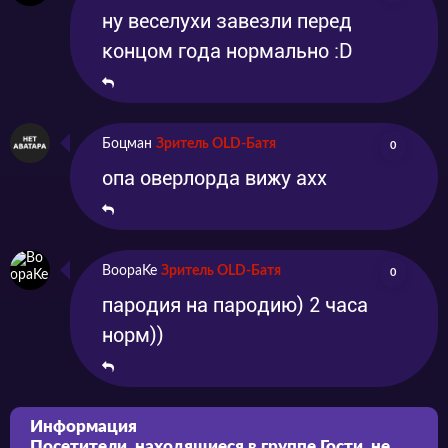
ну веселухи завезли перед
концом года нормально :D
Боцман
Зритель OLD-Батя
0
опа оверлорда вижу ахх
BoopaKe
Зритель OLD-Батя
0
пародия на пародию) 2 часа
норм))
Информация
Посетители, находящиеся в группе
Гости
, не