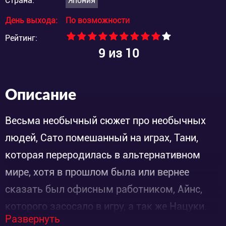
Страна:
Япония
День выхода:
По возможности
Рейтинг:
9
из 10
Описание
Весьма необычный сюжет про необычных
людей, Сато помешанный на играх, Тани,
которая переродилась в альтернативном
мире, хотя в прошлом была или вернее
сказать был офисным работником, Айнс,
которого засосало в игру, а так же Нацуки.
Развернуть
Всех этих людей объединяло одно — они