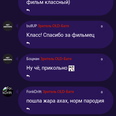
фильм классный)
bullUP
Зритель OLD-Батя
0
Класс! Спасибо за фильмец
Боцман
Зритель OLD-Батя
0
Ну чё, прикольно
FonkDrift
Зритель OLD-Батя
0
пошла жара ахах, норм пародия