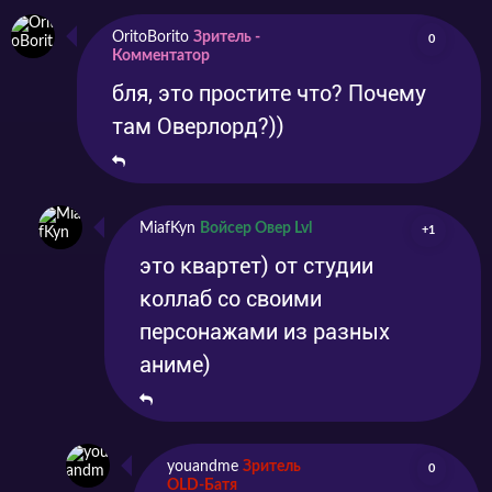
OritoBorito
Зритель -
0
Комментатор
бля, это простите что? Почему
там Оверлорд?))
MiafKyn
Войсер Овер Lvl
+1
это квартет) от студии
коллаб со своими
персонажами из разных
аниме)
youandme
Зритель
0
OLD-Батя