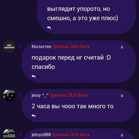
выглядит упорото, но
смешно, а это уже плюс)
Космотян
Зритель OLD-Батя
0
подарок перед нг считай :D
спасибо
jessy ^_^
Зритель OLD-Батя
0
2 часа вы чооо так много то
jetoyo888
Зритель OLD-Батя
0