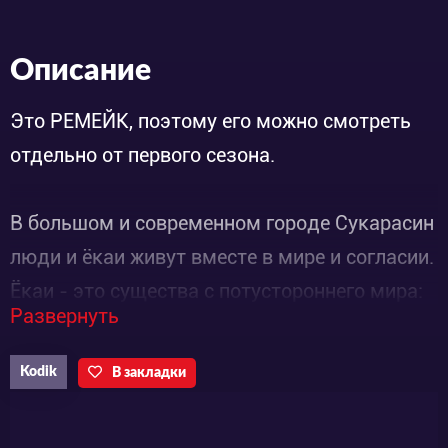
Описание
Это РЕМЕЙК, поэтому его можно смотреть
отдельно от первого сезона.
В большом и современном городе Сукарасин
люди и ёкаи живут вместе в мире и согласии.
Ёкаи - это существа с потустороннего мира:
Развернуть
призраки, зомби и различные существа из
японской мифологии. Они принимают
Kodik
В закладки
человеческий образ и живут своей жизнью,
будь то работа, учеба или отдых. Люди их не