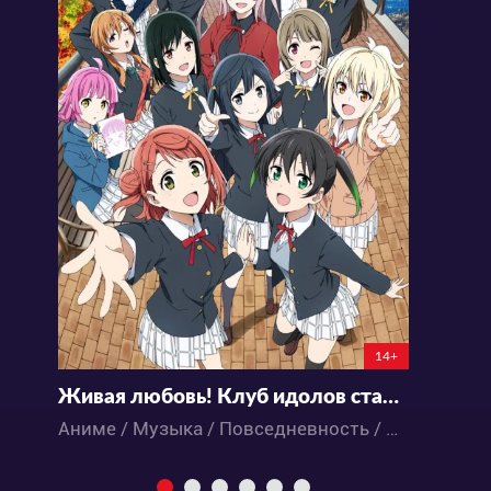
14+
Живая любовь! Клуб идолов старшей школы Нидзигасаки 2 Сезон
Ж
Аниме / Музыка / Повседневность / Школа