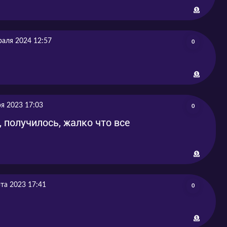
-09-11
2022-09-11
-09-11
2022-09-11
раля 2024 12:57
0
-09-18
2022-09-18
-09-25
2022-09-25
-10-02
2022-10-02
я 2023 17:03
0
 получилось, жалко что все
та 2023 17:41
0