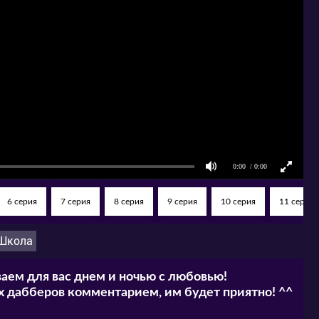
6 серия
7 серия
8 серия
9 серия
10 серия
11 серия
Школа
аем для вас днем и ночью с любовью!
 дабберов комментарием, им будет приятно! ^^