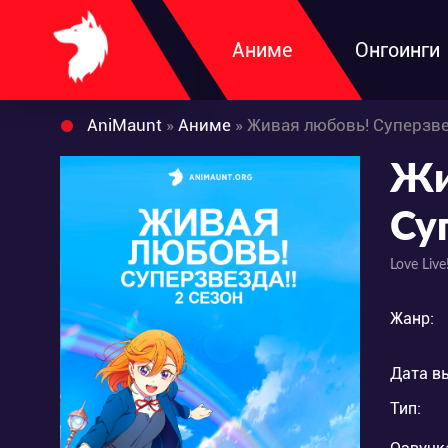
Аниме
Онгоинги
AniMaunt
»
Аниме
» Живая любовь! Суперзве
Жи
Су
Love Live
Жанр:
Дата в
Тип: