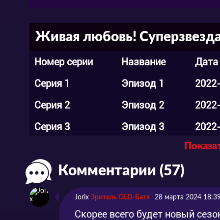
Живая любовь! Суперзвезда!
Номер серии
Название
Дата
Серия 1
Эпизод 1
2022
Серия 2
Эпизод 2
2022
Серия 3
Эпизод 3
2022
Показат
Серия 4
Эпизод 4
2022
Комментарии (57)
Серия 5
Эпизод 5
2022
Серия 6
Эпизод 6
2022
Jorix
Зритель OLD-Батя
28 марта 2024 18:3
Серия 7
Эпизод 7
2022
Скорее всего будет новый сезо