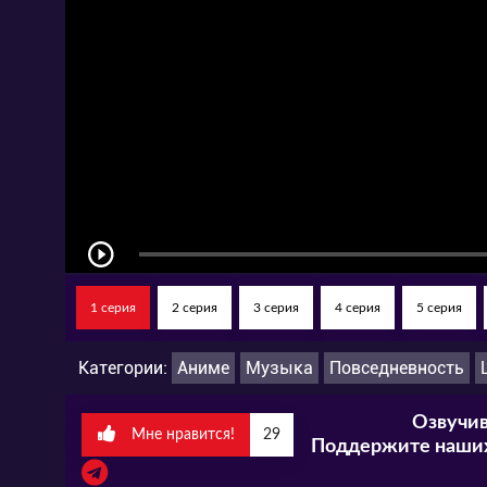
1 серия
2 серия
3 серия
4 серия
5 серия
Категории:
Аниме
Музыка
Повседневность
Озвучив
Мне нравится!
29
Поддержите наших