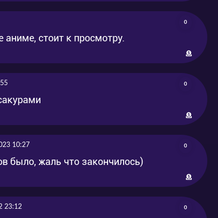
0
 аниме, стоит к просмотру.
:55
0
 сакурами
023 10:27
0
в было, жаль что закончилось)
2 23:12
0