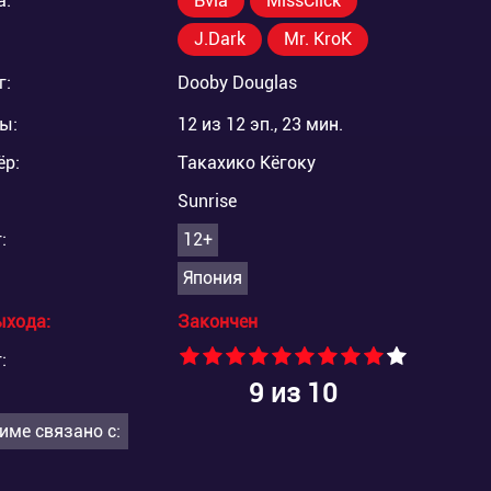
а:
Bvia
MissClick
J.Dark
Mr. KroK
г:
Dooby Douglas
ы:
12 из 12 эп., 23 мин.
ёр:
Такахико Кёгоку
Sunrise
:
12+
Япония
ыхода:
Закончен
:
9
из 10
име связано с: