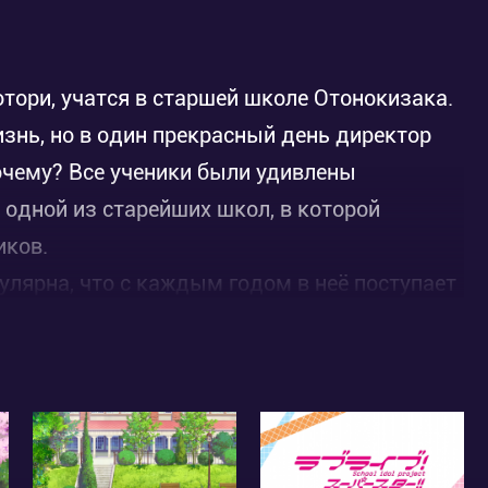
отори, учатся в старшей школе Отонокизака.
нь, но в один прекрасный день директор
очему? Все ученики были удивлены
 одной из старейших школ, в которой
иков.
пулярна, что с каждым годом в неё поступает
 девушки не отчаиваются и ищут способ
ивлечь новых студентов. Тут-то Хонока и
.
ю школу, есть только одна вещь, которую
»