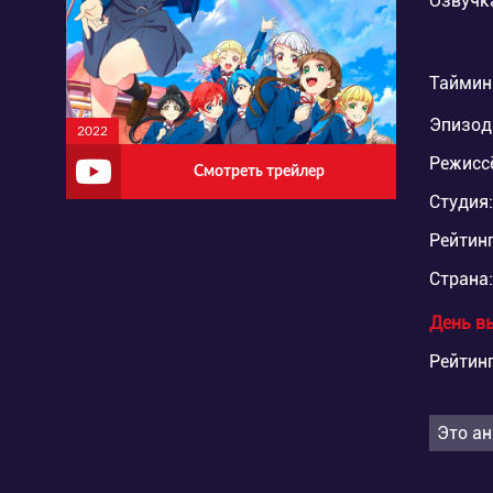
Озвучк
Таймин
Эпизод
2022
Режисс
Смотреть трейлер
Студия:
Рейтинг
Страна:
День в
Рейтинг
Это ан