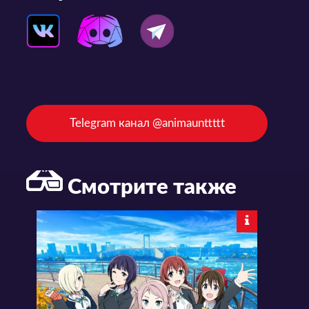
Telegram канал @animaunttttt
Смотрите также