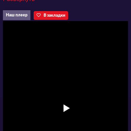
/ Love Live! Nijigasaki
Наш плеер
В закладки
Gakuen School Idol
Doukoukai 2nd Season
Продолжение известного аниме
производства " Санрайз". Свою
деятельность данная студия начала ещё в 90
годы прошлого столетия. В число её работ
входит такое известное аниме, как " Код
Гиас" и комедия под названием "