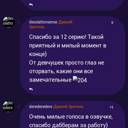
Узнаете во втором сезоне. Смотрите " Живую
любовь! Клуб идолов старшей школы
Нидзигасаки 2" бесплатно на нашем сайте.
desolationsense
Давний
0
Зритель
Также не забывайте ставить лайки и
Спасибо за 12 серию! Такой
делиться мнениями в комментариях.
приятный и милый момент в
конце)
От девчушек просто глаз не
оторвать, какие они все
замечательные
derederedere
Давний Зритель
+1
Очень милые голоса в озвучке,
спасибо дабберам за работу)