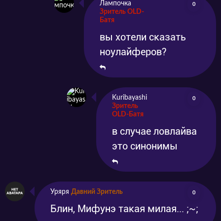
Лампочка
0
Зритель OLD-
Батя
вы хотели сказать
ноулайферов?
Kuribayashi
0
Зритель
OLD-Батя
в случае ловлайва
это синонимы
Уряря
Давний Зритель
0
Блин, Мифунэ такая милая... ;~;