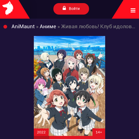
Войти
AniMaunt
»
Аниме
» Живая любовь! Клуб идолов старшей школы Нидзигасаки 2 Сезон
2022
14+