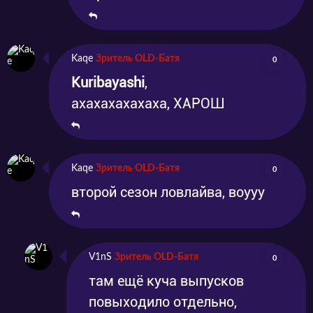
Kaqe
Зритель OLD-Батя
0
Kuribayashi
,
ахахахахахаха, ХАРОШ
Kaqe
Зритель OLD-Батя
0
второй сезон ловлайва, воууу
V1nS
Зритель OLD-Батя
0
там ещё куча выпусков
повыходило отдельно,