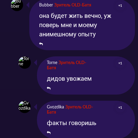
Bubber
Зритель OLD-Батя
+1
она будет жить вечно, уж
поверь мне и моему
анимешному опыту
Torne
Зритель OLD-
+1
Батя
дидов увожаем
Gvozdika
Зритель OLD-
+1
Батя
факты говоришь