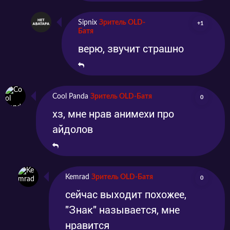
Sipnix
Зритель OLD-
+1
Батя
верю, звучит страшно
Cool Panda
Зритель OLD-Батя
0
хз, мне нрав анимехи про
айдолов
Kemrad
Зритель OLD-Батя
0
сейчас выходит похожее,
"Знак" называется, мне
нравится