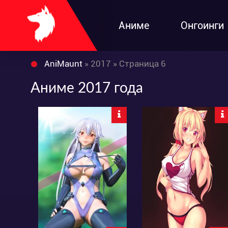
Аниме
Онгоинги
AniMaunt
» 2017 » Страница 6
Аниме 2017 года
2567
3457
0
0