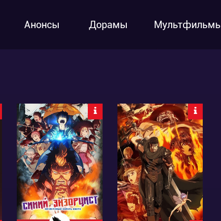
Анонсы
Дорамы
Мультфильм
93962
117805
10
172
17
81