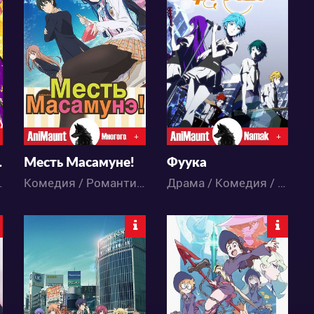
38544
23872
8
251
5
26
+
+
сезон
Месть Масамуне!
Фуука
 / Аниме
Комедия / Романтика / Сёнэн / Школа / Аниме
Драма / Комедия / Романтика / Сёнэн / Школа / Этти / Аниме
26475
27949