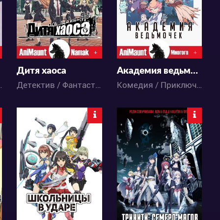
3
13
4
42
+
+
Дитя хаоса
Академия ведьмочек
/ Аниме
Детектив / Фантастика / Аниме
Комедия / Приключения / Фэнтези / Школа / Аниме
11911
53154
2
5
5
270