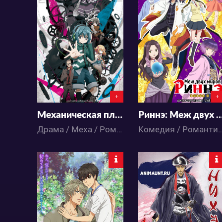
37332
10178
2
43
1
6
+
+
Механическая планета
Риннэ: Меж двух миров 3 
Драма / Меха / Романтика / Фэнтези / Аниме
Комедия / Романтика / Сёнэн
95008
17855