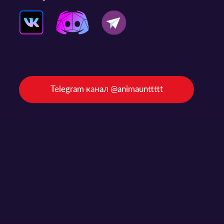
Telegram канал @animaunttttt