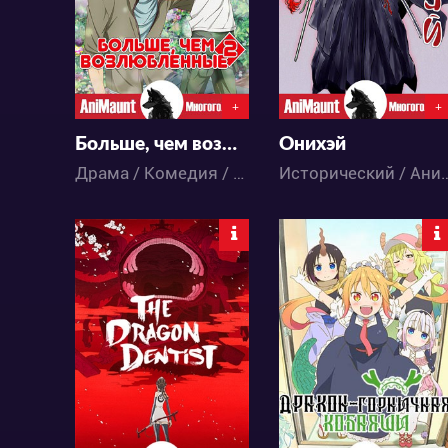
3
483
0
7
+
+
Больше, чем возлюбленные 2
Онихэй
Драма / Комедия / Романтика / Сёнэн-ай / Аниме
Исторический 
15210
38203
2
7
22
164