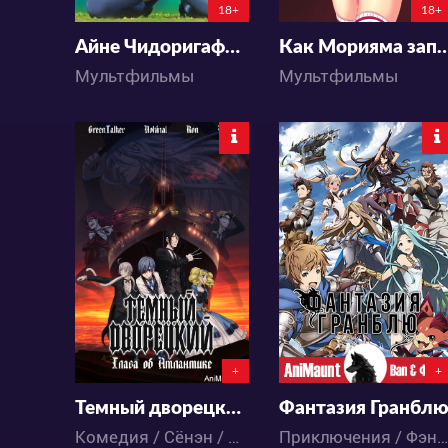
18+
18+
Айне Чидоригафучи
Как Морияма заполучил президента
Мультфильмы
Мультфильмы
38907
44147
3
58
5
35
+
+
Темный дворецкий: Глава об Атлантике
Фантазия Гранбл
Комедия / Сёнэн / Фэнтези / Аниме
Приключения / Фэнтези / Аниме