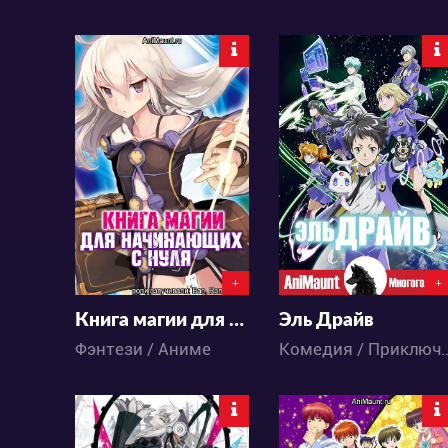
69677
13882
19
114
0
5
+
+
Книга магии для начинающих с нуля
Эль Драйв
Фэнтези / Аниме
Комедия / Приключения / Сёнэн / Фа