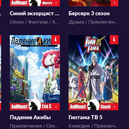
+
+
 студсовета
Синий экзорцист 2 сезон
Берсерк 3 сезон
Сёнэн / Фэнтези / Аниме
Драма / Приключения / Ужасы / Фэнтези / Аниме
21395
99036
0
12
7
76
+
+
ю
Падение Акибы
Гинтама ТВ 5
Приключения / Сёнэн / Этти / Аниме
Комедия / Приключения / Аниме