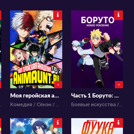
390023
1515111
56
939
1 421
4520
+
+
Моя геройская академия 2 сезон
Часть 1 Боруто: Новое поколение Наруто
нтастика / Аниме
Комедия / Сёнэн / Школа / Аниме
Боевые искусства / Приключения / Сёнэн / Экшен / Аниме