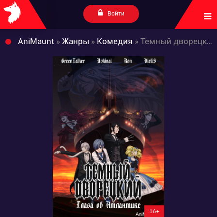
Войти
AniMaunt
»
Жанры
»
Комедия
» Темный дворецкий: Глава об Атлантике
16+