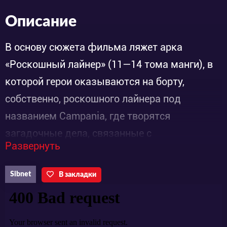
Описание
В основу сюжета фильма ляжет арка
«Роскошный лайнер» (11—14 тома манги), в
которой герои оказываются на борту,
собственно, роскошного лайнера под
названием Campania, где творятся
загадочные дела, связанные с
Развернуть
воскрешением мертвецов.
Sibnet
В закладки